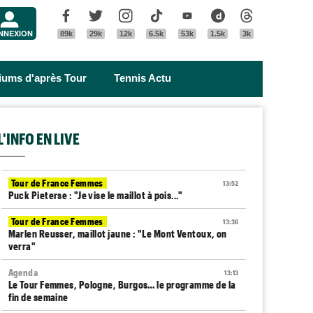
Menu
Facebook
Twitter
Instagram
Tik Tok
Youtube
Dailymotion
Threads
NNEXION
89k
29k
12k
6.5k
53k
1.5k
3k
riums d'après Tour
Tennis Actu
L'INFO EN LIVE
Tour de France Femmes
13:52
Puck Pieterse : "Je vise le maillot à pois..."
Tour de France Femmes
13:36
Marlen Reusser, maillot jaune : "Le Mont Ventoux, on
verra"
Agenda
13:13
Le Tour Femmes, Pologne, Burgos… le programme de la
fin de semaine