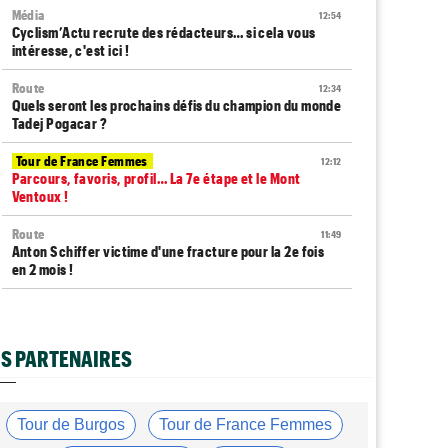
Média
12:54
Cyclism’Actu recrute des rédacteurs… si cela vous
intéresse, c'est ici !
Route
12:34
Quels seront les prochains défis du champion du monde
Tadej Pogacar ?
Tour de France Femmes
12:12
Parcours, favoris, profil… La 7e étape et le Mont
Ventoux !
Route
11:49
Anton Schiffer victime d'une fracture pour la 2e fois
en 2 mois !
Route
11:29
Gesink : "Quand j'ai intégré le peloton, le dopage était
monnaie courante"
S PARTENAIRES
Tour de France Femmes
11:12
Le Court-Pienaar : "J’étais à la limite de mes forces..."
Tour de Burgos
Tour de France Femmes
Tour d'Espagne
10:56