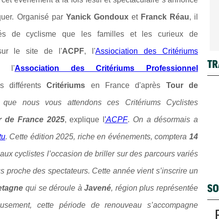
uer. Organisé par
Yanick Gondoux
et
Franck Réau
, il
és de cyclisme que les familles et les curieux de
ur le site de l'
ACPF
, l'
Assiociation des Critériums
TR
 l'
Association des Critériums Professionnel
s différents
Critériums
en France d'après
Tour de
 que nous vous attendons ces Critériums Cyclistes
r de
France 2025
, explique l
'
ACPF
.
On a désormais a
tu
. Cette édition 2025, riche en événements, comptera
14
 aux cyclistes l’occasion de briller sur des parcours variés
lus proche des spectateurs. Cette année vient s’inscrire un
SO
etagne
qui se déroule à
Javené
, région plus représentée
eusement, cette période de renouveau s’accompagne