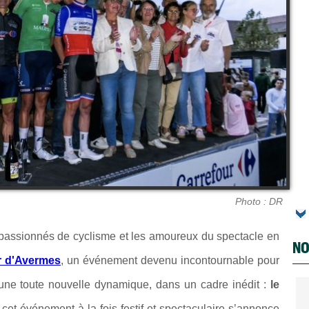
Photo : DR
 passionnés de cyclisme et les amoureux du spectacle en
NO
r d'Avermes
, un événement devenu incontournable pour
 une toute nouvelle dynamique, dans un cadre inédit :
le
 cet événement à la fois festif et spectaculaire s’annonce