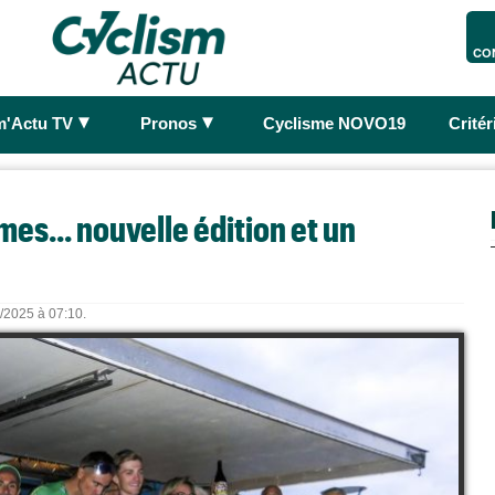
CO
►
►
m'Actu TV
Pronos
Cyclisme NOVO19
Crité
mes... nouvelle édition et un
3/2025 à 07:10.