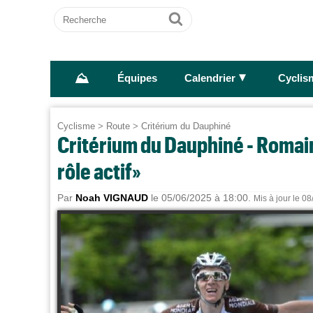
Recherche
Ok
⛰
►
Équipes
Calendrier
Cyclis
Cyclisme
>
Route
>
Critérium du Dauphiné
Critérium du Dauphiné - Romain
rôle actif»
Par
Noah VIGNAUD
le 05/06/2025 à 18:00.
Mis à jour le 0