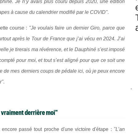
phiné. Je n’y avais plus couru depuis 2020, une édition
apes à cause du calendrier modifié par le COVID"
.
cette course :
"Je voulais faire un dernier Giro, parce que
rtout après le Tour de France que j’ai vécu en 2024. J’ai
elle je tirerais ma révérence, et le Dauphiné s’est imposé
ompté pour moi, et tout s’est aligné pour que ce soit une
ge de mes derniers coups de pédale ici, où je peux encore
r".
-
t vraiment derrière moi"
st encore passé tout proche d'une victoire d'étape :
"L’an