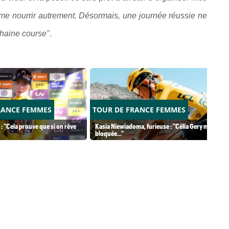
 me nourrir autrement. Désormais, une journée réussie ne
chaine course"
.
RANCE FEMMES
TOUR DE FRANCE FEMMES
 : "Cela prouve que si on rêve
Kasia Niewiadoma, furieuse : "Célia Gery m'a
bloquée..."