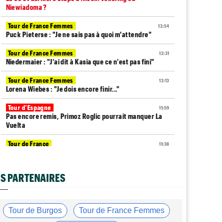
Niewiadoma ?
Tour de France Femmes
12:54
Puck Pieterse : "Je ne sais pas à quoi m'attendre"
Tour de France Femmes
12:31
Niedermaier : "J’ai dit à Kasia que ce n’est pas fini"
Tour de France Femmes
12:13
Lorena Wiebes : "Je dois encore finir..."
Tour d'Espagne
11:59
Pas encore remis, Primoz Roglic pourrait manquer La
Vuelta
Tour de France
11:38
Dorian Godon a fini le Tour avec quatre côtes
fracturées
S PARTENAIRES
Média
11:20
Cyclism’Actu recrute rédacteurs… toutes les
informations ici !
Tour de Burgos
Tour de France Femmes
Tour de France Femmes
11:13