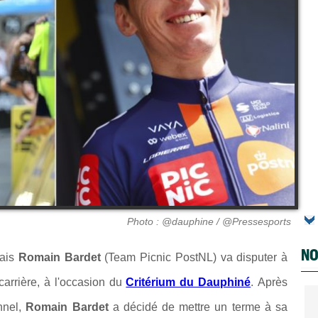
Photo : @dauphine / @Pressesports
NO
çais
Romain Bardet
(
Team Picnic PostNL) va disputer à
carrière, à l'occasion du
Critérium du Dauphiné
.
Après
nnel,
Romain Bardet
a décidé de mettre un terme à sa