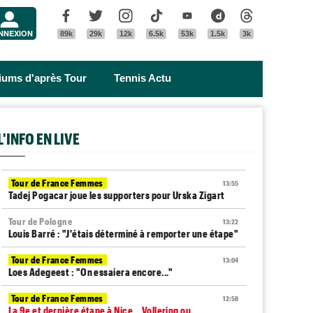
Menu
Facebook
Twitter
Instagram
Tik Tok
Youtube
Dailymotion
Threads
NNEXION
89k
29k
12k
6.5k
53k
1.5k
3k
riums d'après Tour
Tennis Actu
L'INFO EN LIVE
Tour de France Femmes
13:55
Tadej Pogacar joue les supporters pour Urska Zigart
Tour de Pologne
13:22
Louis Barré : "J'étais déterminé à remporter une étape"
Tour de France Femmes
13:04
Loes Adegeest : "On essaiera encore..."
Tour de France Femmes
12:58
La 9e et dernière étape à Nice... Vollering ou