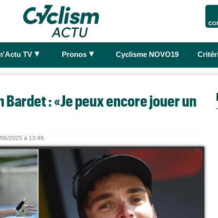
CO
►
►
m'Actu TV
Pronos
Cyclisme NOVO19
Crité
 Bardet : «Je peux encore jouer un
8/06/2025 à 13:49.