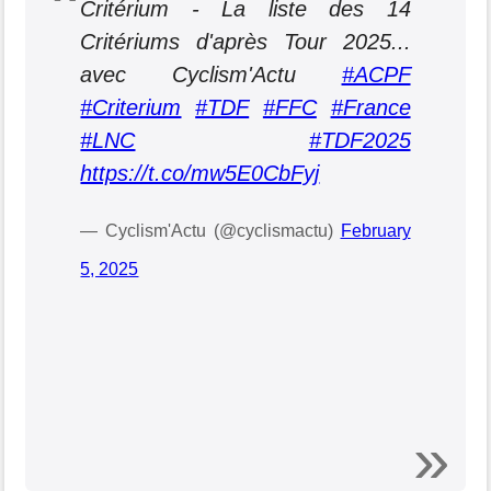
Critérium - La liste des 14
Critériums d'après Tour 2025...
avec Cyclism'Actu
#ACPF
#Criterium
#TDF
#FFC
#France
#LNC
#TDF2025
https://t.co/mw5E0CbFyj
— Cyclism'Actu (@cyclismactu)
February
5, 2025