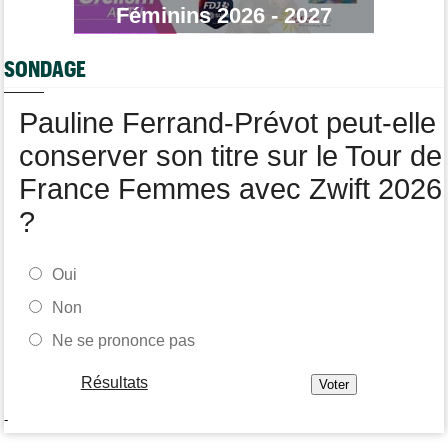
Féminins 2026 - 2027
Route
06/08
Isaac Del Toro prolonge avec UAE Team Emirates-XRG jusqu'en
2031
SONDAGE
Agenda
06/08
Tour Femmes, Pologne, Burgos… au programme de la fin de
Pauline Ferrand-Prévot peut-elle
semaine
conserver son titre sur le Tour de
France Femmes avec Zwift 2026
?
Oui
Non
Ne se prononce pas
Résultats
-