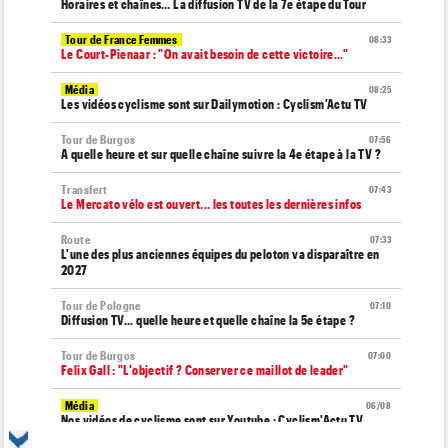
Horaires et chaînes… La diffusion TV de la 7e étape du Tour
Tour de France Femmes
08:33
Le Court-Pienaar : "On avait besoin de cette victoire..."
Média
08:25
Les vidéos cyclisme sont sur Dailymotion : Cyclism'Actu TV
Tour de Burgos
07:56
A quelle heure et sur quelle chaîne suivre la 4e étape à la TV ?
Transfert
07:43
Le Mercato vélo est ouvert... les toutes les dernières infos
Route
07:33
L'une des plus anciennes équipes du peloton va disparaître en
2027
Tour de Pologne
07:10
Diffusion TV... quelle heure et quelle chaîne la 5e étape ?
Tour de Burgos
07:00
Felix Gall : "L'objectif ? Conserver ce maillot de leader"
Média
06/08
Nos vidéos de cyclisme sont sur Youtube : Cyclism'Actu TV