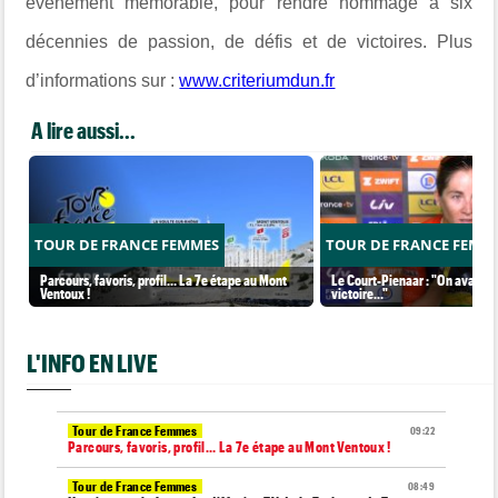
événement mémorable, pour rendre hommage à six
décennies de passion, de défis et de victoires. Plus
d’informations sur :
www.criteriumdun.fr
A lire aussi...
TOUR DE FRANCE FEMMES
TOUR DE FRANCE FEMM
Parcours, favoris, profil… La 7e étape au Mont
Le Court-Pienaar : "On avait be
Ventoux !
victoire..."
L'INFO EN LIVE
Tour de France Femmes
09:22
Parcours, favoris, profil… La 7e étape au Mont Ventoux !
Tour de France Femmes
08:49