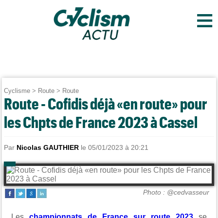
≡
Cyclisme
>
Route
>
Route
Route - Cofidis déjà «en route» pour
les Chpts de France 2023 à Cassel
Par
Nicolas GAUTHIER
le 05/01/2023 à 20:21
Photo : @cedvasseur
Les
championnats de France sur route 2023
se