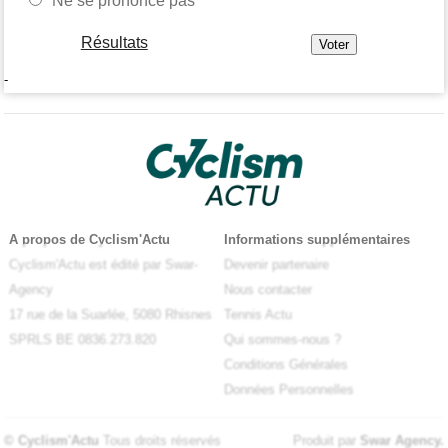
Ne se prononce pas
Résultats
-
A propos de Cyclism'Actu
Informations supplémentaires
Cyclism'Actu est édité par Swar-
Devenir partenaire
Agency
Nous contacter
17 rue de la Suarlée, 5080 Rhisnes
Tennis Actu
SPRLS BE 0836.273.820
Qui sommes-nous ?
Conditions Générales
Données Personnelles
© Cyclism'Actu
Tous droits réservés
Produit par
Swar Agency
.