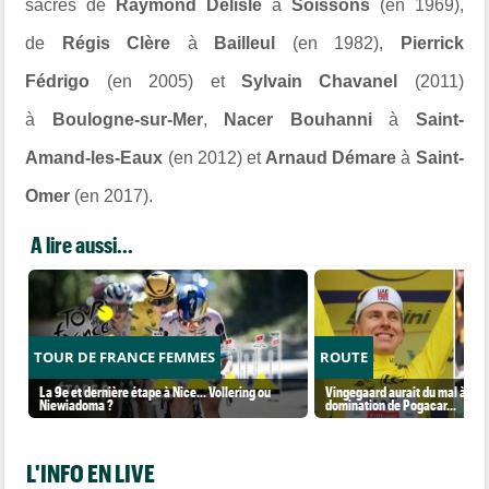
sacres de
Raymond Delisle
à
Soissons
(en 1969),
de
Régis Clère
à
Bailleul
(en 1982),
Pierrick
Fédrigo
(en 2005) et
Sylvain Chavanel
(2011)
à
Boulogne-sur-Mer
,
Nacer Bouhanni
à
Saint-
Amand-les-Eaux
(en 2012) et
Arnaud Démare
à
Saint-
Omer
(en 2017).
A lire aussi...
TOUR DE FRANCE FEMMES
ROUTE
La 9e et dernière étape à Nice... Vollering ou
Vingegaard aurait du mal à sup
Niewiadoma ?
domination de Pogacar...
L'INFO EN LIVE