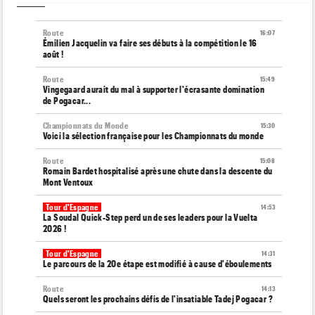
Route
16:07
Émilien Jacquelin va faire ses débuts à la compétition le 16
août !
Route
15:49
Vingegaard aurait du mal à supporter l'écrasante domination
de Pogacar...
Championnats du Monde
15:30
Voici la sélection française pour les Championnats du monde
Route
15:08
Romain Bardet hospitalisé après une chute dans la descente du
Mont Ventoux
Tour d'Espagne
14:53
La Soudal Quick-Step perd un de ses leaders pour la Vuelta
2026 !
Tour d'Espagne
14:31
Le parcours de la 20e étape est modifié à cause d'éboulements
Route
14:13
Quels seront les prochains défis de l'insatiable Tadej Pogacar ?