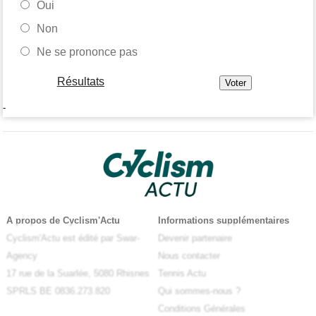
Oui
Non
Ne se prononce pas
Résultats
-
A propos de Cyclism'Actu
Informations supplémentaires
Cyclism'Actu est édité par Swar-
Devenir partenaire
Agency
Nous contacter
17 rue de la Suarlée, 5080 Rhisnes
Tennis Actu
SPRLS BE 0836.273.820
Qui sommes-nous ?
Conditions Générales