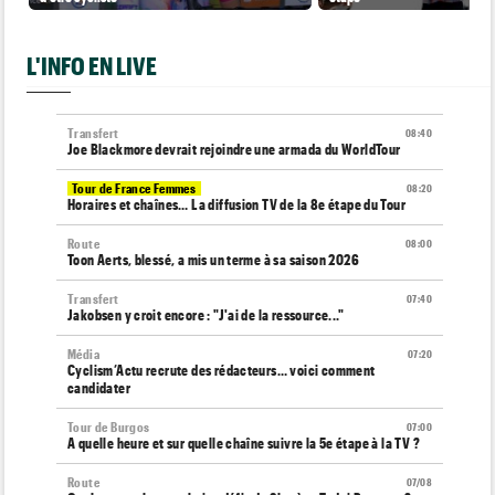
L'INFO EN LIVE
Transfert
08:40
Joe Blackmore devrait rejoindre une armada du WorldTour
Tour de France Femmes
08:20
Horaires et chaînes… La diffusion TV de la 8e étape du Tour
Route
08:00
Toon Aerts, blessé, a mis un terme à sa saison 2026
Transfert
07:40
Jakobsen y croit encore : "J'ai de la ressource..."
Média
07:20
Cyclism’Actu recrute des rédacteurs… voici comment
candidater
Tour de Burgos
07:00
A quelle heure et sur quelle chaîne suivre la 5e étape à la TV ?
Route
07/08