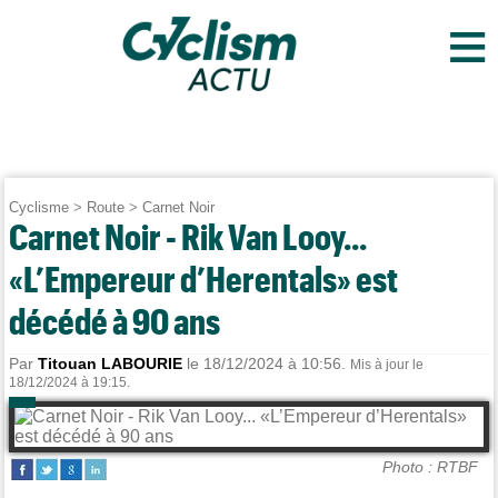
≡
Cyclisme
>
Route
>
Carnet Noir
Carnet Noir - Rik Van Looy...
«L’Empereur d’Herentals» est
décédé à 90 ans
Par
Titouan LABOURIE
le 18/12/2024 à 10:56.
Mis à jour le
18/12/2024 à 19:15.
Photo : RTBF