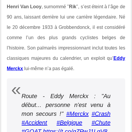
Henri Van Looy
, surnommé "
Rik
", s’est éteint à l’âge de
90 ans, laissant derrière lui une carrière légendaire. Né
le 20 décembre 1933 à Grobbendonck, il est considéré
comme l’un des plus grands cyclistes belges de
l'histoire. Son palmarès impressionnant inclut toutes les
classiques majeures du calendrier, un exploit qu’
Eddy
Merckx
lui-même n’a pas égalé.
Route - Eddy Merckx : "Au
début... personne n'est venu à
mon secours !"
#Merckx
#Crash
#Accident
#Belgique
#Chute
#GOAT
https://t.co/qZPwJ1LqV8