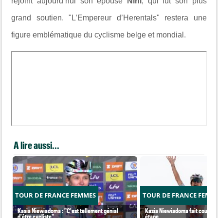
rejoint aujourd’hui son épouse
Nini
, qui fut son plus
grand soutien. "L’Empereur d’Herentals" restera une
figure emblématique du cyclisme belge et mondial.
A lire aussi...
TOUR DE FRANCE FEMMES
TOUR DE FRANCE FEMM
Kasia Niewiadoma : "C'est tellement génial
Kasia Niewiadoma fait coup dou
d'être cycliste"
étape