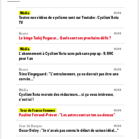
Média
05/08
Toutes nos vidéos de cyclisme sont sur Youtube : Cyclism'Actu
TV
Route
05/08
Le bingo Tadej Pogacar... Quels sont ses prochains défis ?
Média
05/08
L'abonnement à Cyclism'Actu sans pub sans pop up : 9,99€
pour 1 an
Route
05/08
Trine Vingegaard : "L'entraînement, ça ne devrait pas être une
corvée..."
Média
05/08
Cyclism’Actu recrute des rédacteurs… si ça vous intéresse,
c'est ici !
Tour de France Femmes
05/08
Pauline Ferrand-Prévot : "Les autres sont un ton au-dessus"
Tour de Burgos
05/08
Oscar Onley : "Je n'avais pas connu le début de saison idéal…"