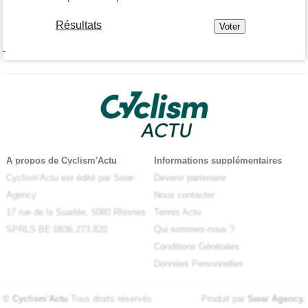
Résultats
-
A propos de Cyclism'Actu
Informations supplémentaires
Cyclism'Actu est édité par Swar-
Devenir partenaire
Agency
Nous contacter
17 rue de la Suarlée, 5080 Rhisnes
Tennis Actu
SPRLS BE 0836.273.820
Qui sommes-nous ?
Conditions Générales
Données Personnelles
© Cyclism'Actu
Tous droits réservés
Produit par
Swar Agency
.