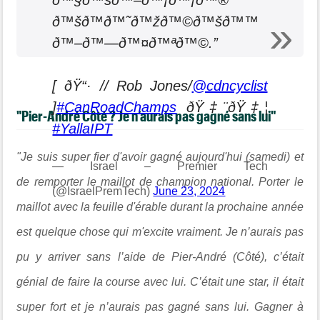
ð™§ð™šð™–ð™¡ð™¡ð™®
ð™šð™­ð™˜ð™žð™©ð™šð™™
ð™–ð™—ð™¤ð™ªð™©.”
[ ðŸ“· // Rob Jones/
@cdncyclist
]
#CanRoadChamps
ðŸ‡¨ðŸ‡¦
"Pier-André Côté ? Je n’aurais pas gagné sans lui"
#YallaIPT
"Je suis super fier d'avoir gagné aujourd'hui (samedi) et
— Israel – Premier Tech
de remporter le maillot de champion national. Porter le
(@IsraelPremTech)
June 23, 2024
maillot avec la feuille d'érable durant la prochaine année
est quelque chose qui m'excite vraiment. Je n’aurais pas
pu y arriver sans l’aide de Pier-André (Côté), c’était
génial de faire la course avec lui. C’était une star, il était
super fort et je n’aurais pas gagné sans lui. Gagner à