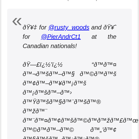
ðŸ¥‡ for
@rusty_woods
and ðŸ¥ˆ
for
@PierAndrCt1
at the
Canadian nationals!
ðŸ—£ï¿½'ï¿½ “ð™ð™¤
ð™¬ð™šð™–ð™§ ð™©ð™ð™š
ð™¢ð™–ð™¥ð™¡ð™š
ð™¡ð™šð™–ð™›
ð™Ÿð™šð™§ð™¨ð™šð™®
ð™žð™¨
ð™¨ð™¤ð™¢ð™šð™©ð™ð™žð™£ð™œ
ð™©ð™ð™–ð™© ð™„’ð™¢