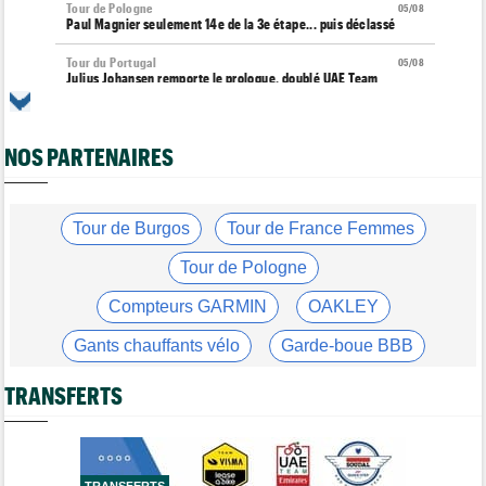
Tour de Pologne
05/08
Paul Magnier seulement 14e de la 3e étape... puis déclassé
Tour du Portugal
05/08
Julius Johansen remporte le prologue, doublé UAE Team
Emirates
Tour de France Femmes
05/08
Marlen Reusser : "C'était différent du Mont Ventoux..."
NOS PARTENAIRES
Transfert
05/08
Joe Blackmore pourrait rejoindre une grosse formation
WorldTour
Tour de Burgos
Tour de France Femmes
Tour de France Femmes
05/08
Tour de Pologne
Vollering : "Reusser est la seule qui n'a jamais gagné..."
Compteurs GARMIN
OAKLEY
Tour de France
05/08
Geraint Thomas : "On est passé à côté du Tour..."
Gants chauffants vélo
Garde-boue BBB
Transfert
05/08
Le Mercato vélo est ouvert... Toutes les dernières infos de
Casque ABUS
Jeu de Vélo
TRANSFERTS
transferts
Brassard Fréquence Cardiaque
Tour de France Femmes
05/08
Demi Vollering la 5e étape ! Ferrand-Prévot perd tout