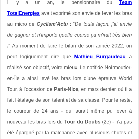
Il y a un an,
le pensionnaire du
Team
TotalEnergies
avait exprimé son envie de lever les bras
au micro de
Cyclism'Actu
: "
De toute façon, j'ai envie
de gagner et n'importe quelle course ça m'irait très bien
!
" Au moment de faire le bilan de son année 2022, on
peut logiquement dire que
Mathieu Burgaudeau
a
réalisé son objectif, voire mieux. Le
natif de Noirmoutier-
en-Île
a ainsi levé les bras lors d'une épreuve World
Tour, à l'occasion de
Paris-Nice
, en mars dernier, où il a
fait l'étalage de son talent et de sa classe.
Pour le reste,
l
e coureur de 24 ans - qui
aurait même pu lever à
nouveau les bras lors du
Tour du Doubs
(2e) -
n'a pas
été épargné par la malchance avec plusieurs chutes et