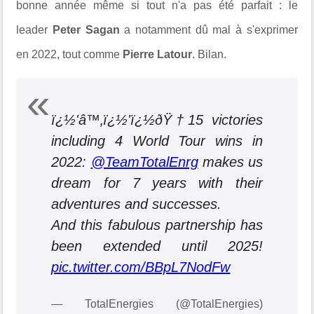
bonne année même si tout n'a pas été parfait : le
leader
Peter Sagan
a notamment dû mal à s'exprimer
en 2022, tout comme
Pierre Latour
. Bilan.
ï¿½'‍â™‚ï¿½'ï¿½ðŸ†15 victories
including 4 World Tour wins in
2022:
@TeamTotalEnrg
makes us
dream for 7 years with their
adventures and successes.
And this fabulous partnership has
been extended until 2025!
pic.twitter.com/BBpL7NodFw
— TotalEnergies (@TotalEnergies)