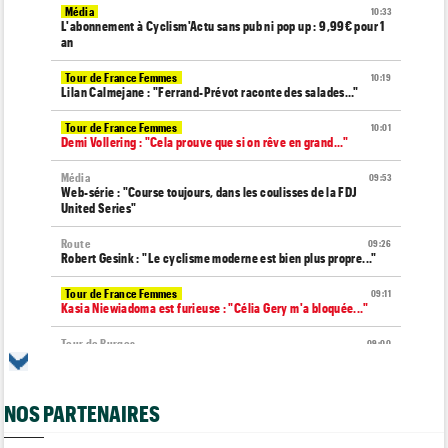
Média
10:33
L'abonnement à Cyclism'Actu sans pub ni pop up : 9,99€ pour 1
an
Tour de France Femmes
10:19
Lilan Calmejane : "Ferrand-Prévot raconte des salades…"
Tour de France Femmes
10:01
Demi Vollering : "Cela prouve que si on rêve en grand..."
Média
09:53
Web-série : "Course toujours, dans les coulisses de la FDJ
United Series"
Route
09:26
Robert Gesink : "Le cyclisme moderne est bien plus propre..."
Tour de France Femmes
09:11
Kasia Niewiadoma est furieuse : "Célia Gery m'a bloquée..."
Tour de Burgos
09:00
La poisse continue pour Jarno Widar, contraint à l'abandon
Média
08:40
NOS PARTENAIRES
Les vidéos de cyclisme sont sur Dailymotion : Cyclism'Actu TV
Route
08:20