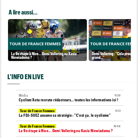
A lire aussi...
TOUR DE FRANCE FEMMES
TOUR DE FRANCE FEMM
La 9e étape à Nice... Demi Vollering ou Kasia
Demi Vollering : "Cela prouve q
Niewiadoma ?
grand..."
L'INFO EN LIVE
Média
11:20
Cyclism’Actu recrute rédacteurs… toutes les informations ici !
Tour de France Femmes
11:13
La FDJ-SUEZ assume sa stratégie : "C'est ça, le cyclisme"
Tour de France Femmes
10:48
La 9e étape à Nice... Demi Vollering ou Kasia Niewiadoma ?