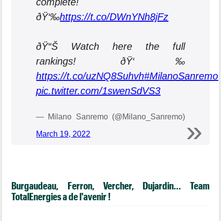
complete!
ðŸ‘‰
https://t.co/DWnYNh8jFz
ðŸ“Š Watch here the full
rankings! ðŸ‘‰
https://t.co/uzNQ8Suhvh
#MilanoSanremo
pic.twitter.com/1swenSdVS3
— Milano Sanremo (@Milano_Sanremo)
March 19, 2022
Burgaudeau, Ferron, Vercher, Dujardin... Team
TotalEnergies a de l'avenir !