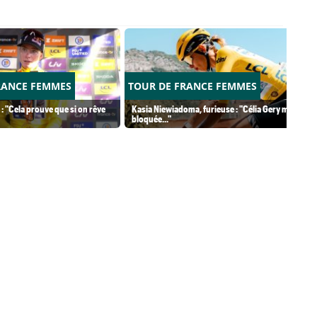
RANCE FEMMES
TOUR DE FRANCE FEMMES
 : "Cela prouve que si on rêve
Kasia Niewiadoma, furieuse : "Célia Gery m'a
bloquée..."