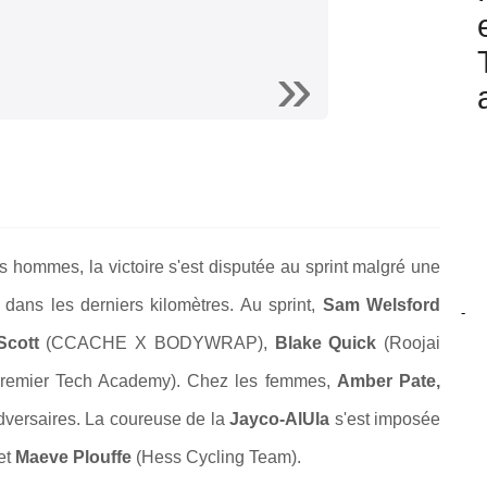
s hommes, la victoire s'est disputée au sprint malgré une
 dans les derniers kilomètres. Au sprint,
Sam Welsford
-
cott
(CCACHE X BODYWRAP),
Blake Quick
(Roojai
 Premier Tech Academy). Chez les femmes,
Amber Pate,
dversaires. La coureuse de la
Jayco-AlUla
s'est imposée
et
Maeve Plouffe
(Hess Cycling Team).