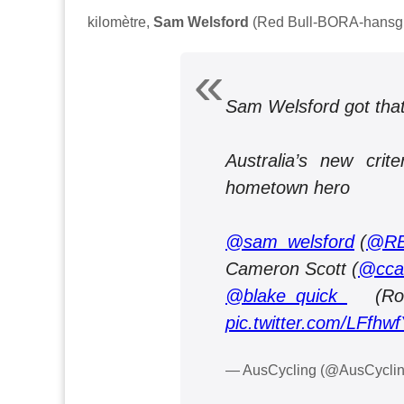
kilomètre,
Sam Welsford
(Red Bull-BORA-hansgr
Sam Welsford got that
Australia’s new crit
hometown hero
@sam_welsford
(
@RB
Cameron Scott (
@cca
@blake_quick_
(Rooj
pic.twitter.com/LFfh
— AusCycling (@AusCycli