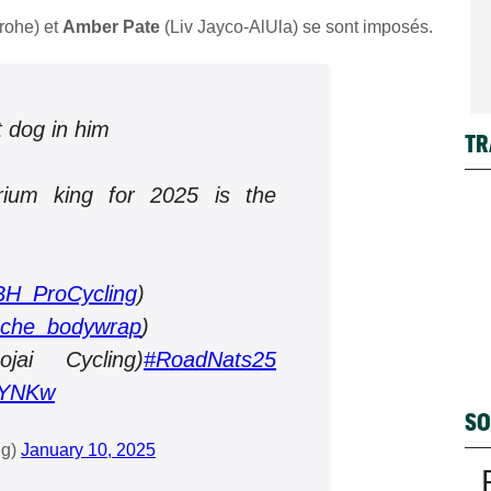
ohe) et
Amber Pate
(Liv Jayco-AlUla) se sont imposés.
 dog in him
TR
erium king for 2025 is the
H_ProCycling
)
che_bodywrap
)
ai Cycling)
#RoadNats25
wfYNKw
SO
ng)
January 10, 2025