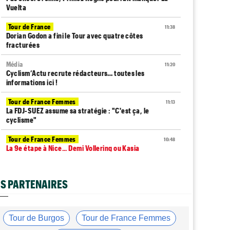
Vuelta
Tour de France
11:38
Dorian Godon a fini le Tour avec quatre côtes
fracturées
Média
11:20
Cyclism’Actu recrute rédacteurs… toutes les
informations ici !
Tour de France Femmes
11:13
La FDJ-SUEZ assume sa stratégie : "C'est ça, le
cyclisme"
Tour de France Femmes
10:48
La 9e étape à Nice... Demi Vollering ou Kasia
Niewiadoma ?
Média
10:33
S PARTENAIRES
L'abonnement à Cyclism'Actu sans pub ni pop up :
9,99€ pour 1 an
Tour de France Femmes
10:19
Tour de Burgos
Tour de France Femmes
Lilan Calmejane : "Ferrand-Prévot raconte des