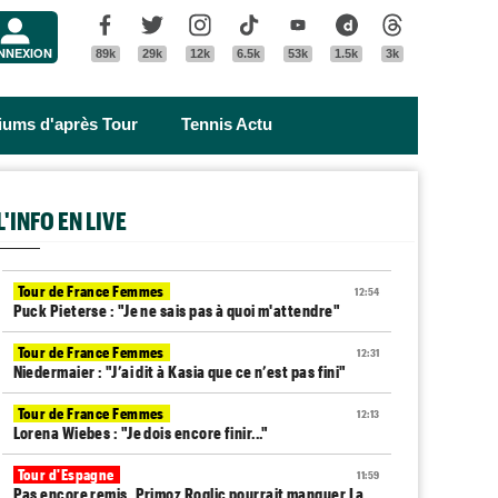
Menu
Facebook
Twitter
Instagram
Tik Tok
Youtube
Dailymotion
Threads
NNEXION
89k
29k
12k
6.5k
53k
1.5k
3k
riums d'après Tour
Tennis Actu
L'INFO EN LIVE
Tour de France Femmes
12:54
Puck Pieterse : "Je ne sais pas à quoi m'attendre"
Tour de France Femmes
12:31
Niedermaier : "J’ai dit à Kasia que ce n’est pas fini"
Tour de France Femmes
12:13
Lorena Wiebes : "Je dois encore finir..."
Tour d'Espagne
11:59
Pas encore remis, Primoz Roglic pourrait manquer La