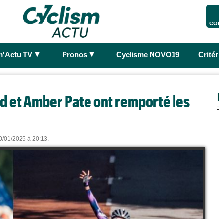
CO
►
►
m'Actu TV
Pronos
Cyclisme NOVO19
Crité
rd et Amber Pate ont remporté les
10/01/2025 à 20:13.