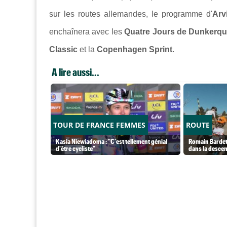
sur les routes allemandes, le programme d'
Arv
enchaînera avec les
Quatre Jours de Dunkerq
Classic
et la
Copenhagen Sprint
.
A lire aussi...
TOUR DE FRANCE FEMMES
ROUTE
Kasia Niewiadoma : "C'est tellement génial
Romain Bardet 
d'être cycliste"
dans la desce