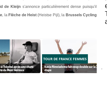
id de Kleijn
s'annonce particulièrement dense puisqu'il
ue
, la
Flèche de Heist
(Heistse Pijl), la
Brussels Cycling
TOUR DE FRANCE FEMMES
à l'hôpital après une chute
Kasia Niewiadoma fait coup double sur la 7e
-
nte du Mont Ventoux
étape