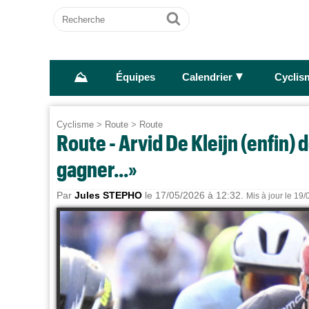
Recherche
Ok
⛰
►
Équipes
Calendrier
Cyclis
Cyclisme
>
Route
>
Route
Route - Arvid De Kleijn (enfin) 
gagner...»
Par
Jules STEPHO
le 17/05/2026 à 12:32.
Mis à jour le 19