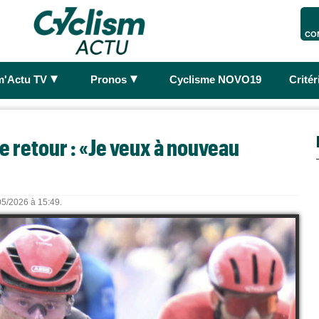
CO
►
►
m'Actu TV
Pronos
Cyclisme NOVO19
Crité
de retour : «Je veux à nouveau
/05/2026 à 15:49.