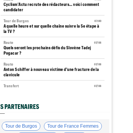
Cyclism’Actu recrute des rédacteurs… voici comment
candidater
Tour de Burgos
07:00
A quelle heure et sur quelle chaîne suivre la 5e étape à
la TV ?
Route
07/08
Quels seront les prochains défis du Slovène Tadej
Pogacar ?
Route
07/08
Anton Schiffer à nouveau victime d'une fracture de la
clavicule
Transfert
07/08
Soudal Quick-Step a recruté un talentueux sprinteur
allemand
S PARTENAIRES
Tour d'Espagne
07/08
Le parcours de la 20e étape a été modifié en raison
d'éboulements
Tour de Burgos
Tour de France Femmes
Média
07/08