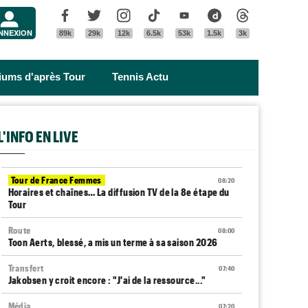
Menu
Facebook
Twitter
Instagram
Tik Tok
Youtube
Dailymotion
Threads
NNEXION
89k
29k
12k
6.5k
53k
1.5k
3k
riums d'après Tour
Tennis Actu
L'INFO EN LIVE
Tour de France Femmes
08:20
Horaires et chaînes… La diffusion TV de la 8e étape du
Tour
Route
08:00
Toon Aerts, blessé, a mis un terme à sa saison 2026
Transfert
07:40
Jakobsen y croit encore : "J'ai de la ressource..."
Média
07:20