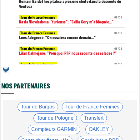
Romain Bardet hospitalisé après une chute dans la descente du
Ventoux
Tour de France Femmes
08/08
Kasia Niewiadoma, "furieuse" : "Célia Gery m'a bloquée..."
Tour de France Femmes
08/08
Loes Adegeest : "On essaiera encore demain..."
Tour de France Femmes
08/08
Lilan Calmejane: "Pourquoi PFP nous raconte des salades ?"
Tour de France Femmes
08/08
Puck Pieterse : "Je ne sais pas à quoi m'attendre demain"
Tour de France Femmes
08/08
NOS PARTENAIRES
Niedermaier : "J’ai dit à Kasia que ce n’est pas fini"
Tour de Burgos
08/08
Felix Gall : "Ma 1ère victoire au général : un accomplissement !"
Tour de Burgos
Tour de France Femmes
Tour de France Femmes
08/08
Lorena Wiebes : "Je dois encore finir la journée de demain"
Tour de Pologne
Transfert
Tour de France Femmes
08/08
Compteurs GARMIN
OAKLEY
Demi Vollering : "Cela prouve que si on rêve en grand..."