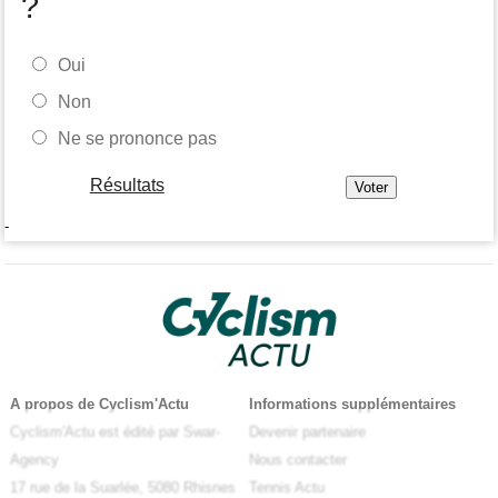
?
Oui
Non
Ne se prononce pas
Résultats
-
A propos de Cyclism'Actu
Informations supplémentaires
Cyclism'Actu est édité par Swar-
Devenir partenaire
Agency
Nous contacter
17 rue de la Suarlée, 5080 Rhisnes
Tennis Actu