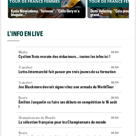
TOUR DE FRANCE FEMMES
TOUR DE FRANCE FEMM
Kasia Niewiadoma, "furieuse" : "Célia Gery m'a
Demi Vollering : "Cela prouve q
bloquée..."
grand..."
L'INFO EN LIVE
Média
08/08
Cyclism’Actu recrute des rédacteurs… toutes les infos ici !
Transfert
08/08
Lotto-Intermarché fait passer pro trois jeunes de sa formation
Transfert
08/08
Joe Blackmore devrait signer chez une armada du WorldTour
Route
08/08
Émilien Jacquelin va faire ses débuts en compétition le 16 août
!
Championnats du Monde
08/08
La sélection française pour les Championnats du monde
Route
08/08