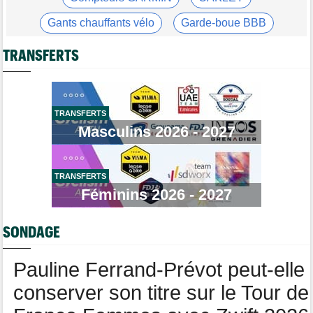
Tour de Burgos
13:44
Oscar Onley : "Nous avons un groupe très solide..."
Gants chauffants vélo
Garde-boue BBB
Tour de France Femmes
13:20
Casque ABUS
Jeu de Vélo
Horaires et chaînes… La diffusion de la 6e étape du Tour
TRANSFERTS
Brassard Fréquence Cardiaque
Transfert
12:58
Le Mercato vélo est ouvert... voici toutes les dernières infos
Média
12:37
TRANSFERTS
Cyclism’Actu recrute des rédacteurs… si cela vous intéresse,
Masculins 2026 - 2027
c'est ici !
Tour de Pologne
12:25
Paul Magnier, 14e de la 3e étape... puis déclassé
TRANSFERTS
Tour de France Femmes
Féminins 2026 - 2027
12:04
La 6e étape… un terrain propice aux baroudeuses à Tournon ?
Transfert
11:54
SONDAGE
Soudal Quick-Step recrute un talentueux sprinteur allemand de
24 ans !
Pauline Ferrand-Prévot peut-elle
conserver son titre sur le Tour de