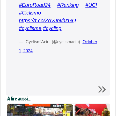
#EuroRoad24
#Ranking
#UCI
#Ciclismo
https://t.co/ZoVJnvhzGQ
#cyclisme
#cycling
— Cyclism'Actu (@cyclismactu)
October
1, 2024
A lire aussi...