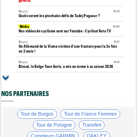
général
Route
16:22
Quels seront les prochains défis de Tadej Pogacar ?
Média
16:00
Nos vidéos de cyclisme sont sur Youtube : Cyclism'Actu TV
Route
15:37
Un Allemand de la Visma victime d'une fracture pour la 2e fois
en 2 mois !
Route
15:18
Blessé, le Belge Toon Aerts, a mis un terme à sa saison 2026
Tour de France Femmes
15:00
David Lappartient : "Le cyclisme féminin progresse mais..."
NOS PARTENAIRES
Tour de France Femmes
14:39
Niedermaier : "On savait que Kasia pouvait suivre Demi"
Tour de France Femmes
14:21
Puck Pieterse : "Désormais, je vise le maillot à pois..."
Tour de Burgos
Tour de France Femmes
Transfert
14:03
Tour de Pologne
Transfert
Jakobsen réagit à son transfert : "J'ai encore de la ressource"
Compteurs GARMIN
OAKLEY