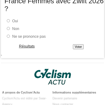
France Femmes avec Zwift 2026
?
Oui
Non
Ne se prononce pas
Résultats
-
A propos de Cyclism'Actu
Informations supplémentaires
Cyclism'Actu est édité par Swar-
Devenir partenaire
Agency
Nous contacter