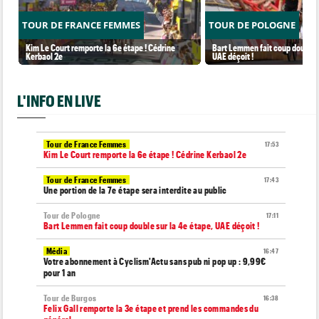
TOUR DE FRANCE FEMMES
TOUR DE POLOGNE
Kim Le Court remporte la 6e étape ! Cédrine
Bart Lemmen fait coup double s
Kerbaol 2e
UAE déçoit !
L'INFO EN LIVE
Tour de France Femmes
17:53
Kim Le Court remporte la 6e étape ! Cédrine Kerbaol 2e
Tour de France Femmes
17:43
Une portion de la 7e étape sera interdite au public
Tour de Pologne
17:11
Bart Lemmen fait coup double sur la 4e étape, UAE déçoit !
Média
16:47
Votre abonnement à Cyclism'Actu sans pub ni pop up : 9,99€
pour 1 an
Tour de Burgos
16:38
Felix Gall remporte la 3e étape et prend les commandes du