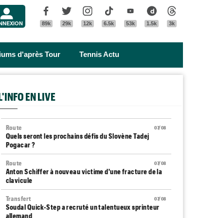
Menu
Facebook
Twitter
Instagram
Tik Tok
Youtube
Dailymotion
Threads
NNEXION
89k
29k
12k
6.5k
53k
1.5k
3k
riums d'après Tour
Tennis Actu
L'INFO EN LIVE
Route
07/08
Quels seront les prochains défis du Slovène Tadej
Pogacar ?
Route
07/08
Anton Schiffer à nouveau victime d'une fracture de la
clavicule
Transfert
07/08
Soudal Quick-Step a recruté un talentueux sprinteur
allemand