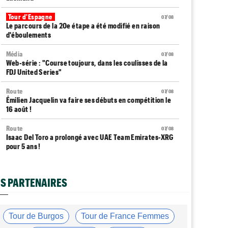
Tour d'Espagne
07/08
Le parcours de la 20e étape a été modifié en raison
d'éboulements
Média
07/08
Web-série : "Course toujours, dans les coulisses de la
FDJ United Series"
Route
07/08
Émilien Jacquelin va faire ses débuts en compétition le
16 août !
Route
07/08
Isaac Del Toro a prolongé avec UAE Team Emirates-XRG
pour 5 ans !
Route
07/08
Gesink : "Quand je suis passé pro, le dopage était
S PARTENAIRES
monnaie courante"
Transfert
07/08
Le Mercato vélo est ouvert... toutes les dernières infos
Tour de Burgos
Tour de France Femmes
et rumeurs