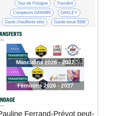
Tour de Pologne
Transfert
Transfert
07/08
Lotto-Intermarché fait passer pro trois jeunes de sa
Compteurs GARMIN
OAKLEY
formation
Gants chauffants vélo
Garde-boue BBB
Tour de France Femmes
07/08
Kasia Niewiadoma : "C'est tellement génial d'être
Casque ABUS
Jeu de Vélo
ANSFERTS
cycliste"
Brassard Fréquence Cardiaque
Tour de Burgos
07/08
Matthew Brennan : "Je me suis retrouvé un peu trop
loin…"
TRANSFERTS
Masculins 2026 - 2027
Tour de Burgos
07/08
Matthew Brennan a remporté la 4e étape devant Pithie
Tour de France Femmes
07/08
TRANSFERTS
Lorena Wiebes : "Demain nous viserons encore la
Féminins 2026 - 2027
victoire"
Tour de France Femmes
07/08
NDAGE
Puck Pieterse : "J'ai apprécié chaque instant du
Ventoux"
Pauline Ferrand-Prévot peut-
Tour de France Femmes
07/08