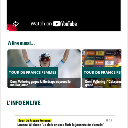
A lire aussi...
TOUR DE FRANCE FEMMES
TOUR DE FRANCE FEMM
Demi Vollering gagne la 8e étape et prend le
Demi Vollering : "Cela prouve q
maillot jaune
grand..."
L'INFO EN LIVE
Tour de France Femmes
19:32
Lorena Wiebes : "Je dois encore finir la journée de demain"