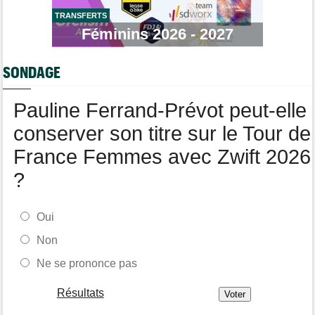
La peloton du Tour Femmes... 21 abandons
TRANSFERTS
Tour de France Femmes
Féminins 2026 - 2027
14:48
Chaînes et Horaires… La diffusion TV de la 8e étape du Tour
Route
14:34
SONDAGE
Anton Schiffer de nouveau victime d'une fracture de la
clavicule
Pauline Ferrand-Prévot peut-elle
conserver son titre sur le Tour de
France Femmes avec Zwift 2026
?
Oui
Non
Ne se prononce pas
Résultats