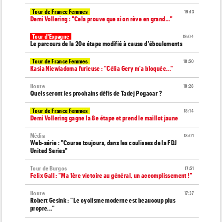
Tour de France Femmes
19:13
Demi Vollering : "Cela prouve que si on rêve en grand..."
Tour d'Espagne
19:04
Le parcours de la 20e étape modifié à cause d'éboulements
Tour de France Femmes
18:50
Kasia Niewiadoma furieuse : "Célia Gery m'a bloquée..."
Route
18:28
Quels seront les prochains défis de Tadej Pogacar ?
Tour de France Femmes
18:14
Demi Vollering gagne la 8e étape et prend le maillot jaune
Média
18:01
Web-série : "Course toujours, dans les coulisses de la FDJ
United Series"
Tour de Burgos
17:51
Felix Gall : "Ma 1ère victoire au général, un accomplissement !"
Route
17:37
Robert Gesink : "Le cyclisme moderne est beaucoup plus
propre..."