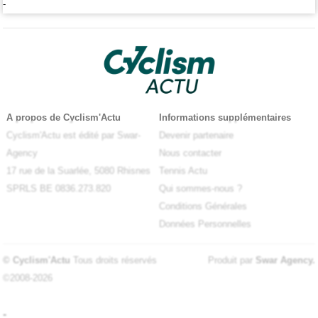
-
A propos de Cyclism'Actu
Informations supplémentaires
Cyclism'Actu est édité par Swar-
Devenir partenaire
Agency
Nous contacter
17 rue de la Suarlée, 5080 Rhisnes
Tennis Actu
SPRLS BE 0836.273.820
Qui sommes-nous ?
Conditions Générales
Données Personnelles
© Cyclism'Actu
Tous droits réservés
Produit par
Swar Agency
.
©2008-2026
-