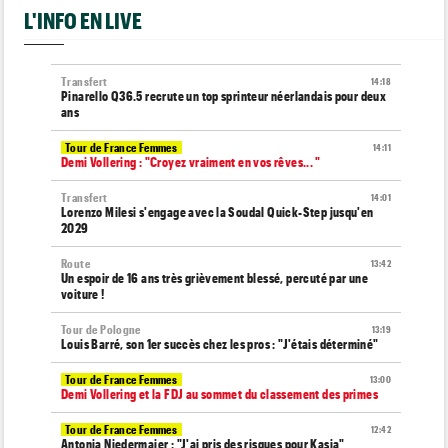
L'INFO EN LIVE
Transfert
14:18
Pinarello Q36.5 recrute un top sprinteur néerlandais pour deux
ans
Tour de France Femmes
14:11
Demi Vollering : "Croyez vraiment en vos rêves... "
Transfert
14:01
Lorenzo Milesi s'engage avec la Soudal Quick-Step jusqu'en
2029
Route
13:42
Un espoir de 16 ans très grièvement blessé, percuté par une
voiture !
Tour de Pologne
13:19
Louis Barré, son 1er succès chez les pros : "J'étais déterminé"
Tour de France Femmes
13:00
Demi Vollering et la FDJ au sommet du classement des primes
Tour de France Femmes
12:42
Antonia Niedermaier : "J'ai pris des risques pour Kasia"