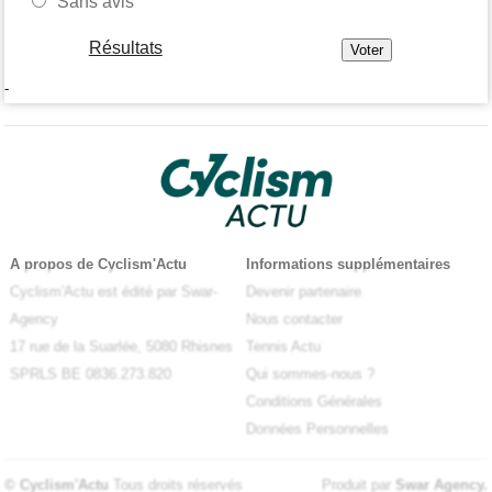
Sans avis
Résultats
-
A propos de Cyclism'Actu
Informations supplémentaires
Cyclism'Actu est édité par Swar-
Devenir partenaire
Agency
Nous contacter
17 rue de la Suarlée, 5080 Rhisnes
Tennis Actu
SPRLS BE 0836.273.820
Qui sommes-nous ?
Conditions Générales
Données Personnelles
© Cyclism'Actu
Tous droits réservés
Produit par
Swar Agency
.