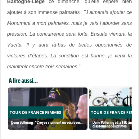
Bastogne-Liège
ce dimanche, qu'elle espère bien
ajouter à son immense palmarès :
"J’aimerais ajouter ce
Monument à mon palmarès, mais je vais l’aborder sans
pression. La concurrence sera forte. Ensuite viendra la
Vuelta. Il y aura là-bas de belles opportunités de
victoires d’étapes. La condition est bonne, je veux la
maintenir encore trois semaines."
A lire aussi...
TOUR DE FRANCE FEMMES
TOUR DE FRANCE FEMM
Demi Vollering : "Croyez vraiment en vos rêves...
Demi Vollering et la FDJ au so
"
classement des primes