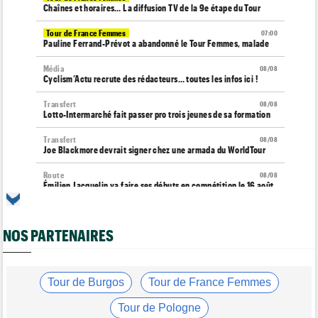
Chaînes et horaires… La diffusion TV de la 9e étape du Tour
Tour de France Femmes
07:00
Pauline Ferrand-Prévot a abandonné le Tour Femmes, malade
Média
08/08
Cyclism’Actu recrute des rédacteurs… toutes les infos ici !
Transfert
08/08
Lotto-Intermarché fait passer pro trois jeunes de sa formation
Transfert
08/08
Joe Blackmore devrait signer chez une armada du WorldTour
Route
08/08
Émilien Jacquelin va faire ses débuts en compétition le 16 août
!
Championnats du Monde
08/08
NOS PARTENAIRES
La sélection française pour les Championnats du monde
Route
08/08
Romain Bardet hospitalisé après une chute dans la descente du
Ventoux
Tour de Burgos
Tour de France Femmes
Tour de France Femmes
08/08
Tour de Pologne
Kasia Niewiadoma, "furieuse" : "Célia Gery m'a bloquée..."