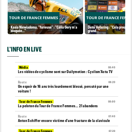
TOUR DE FRANCE FEMMES
TOUR DE FRANCE FEMM
Kasia Niewiadoma, "furieuse" : "Célia Gery m'a
Demi Vollering : "Cela prouve q
bloquée..."
grand..."
L'INFO EN LIVE
Média
08:40
Les vidéos de cyclisme sont sur Dailymotion : Cyclism'Actu TV
Route
08:20
Un espoir de 16 ans très lourdement blessé, percuté par une
voiture !
Tour de France Femmes
08:00
La peloton du Tour de France Femmes... 21 abandons
Route
07:40
Anton Schiffer encore victime d'une fracture de la clavicule
Tour de France Femmes
07:20