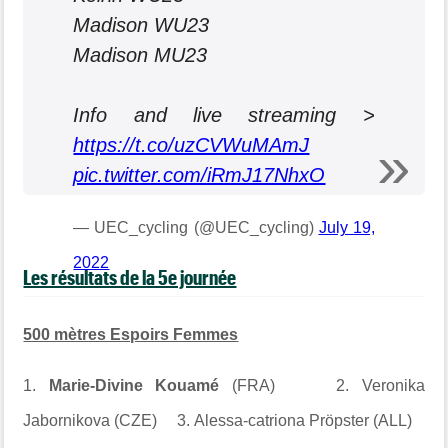
Madison WU23
Madison MU23
Info and live streaming >
https://t.co/uzCVWuMAmJ
pic.twitter.com/iRmJ17NhxO
— UEC_cycling (@UEC_cycling)
July 19,
2022
Les résultats de la 5e journée
500 mètres Espoirs Femmes
1.
Marie-Divine Kouamé
(FRA) 2. Veronika
Jabornikova (
CZE
) 3. Alessa-catriona Pröpster (ALL)