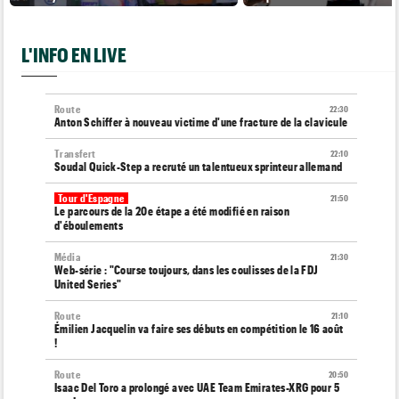
L'INFO EN LIVE
Route
22:30
Anton Schiffer à nouveau victime d'une fracture de la clavicule
Transfert
22:10
Soudal Quick-Step a recruté un talentueux sprinteur allemand
Tour d'Espagne
21:50
Le parcours de la 20e étape a été modifié en raison
d'éboulements
Média
21:30
Web-série : "Course toujours, dans les coulisses de la FDJ
United Series"
Route
21:10
Émilien Jacquelin va faire ses débuts en compétition le 16 août
!
Route
20:50
Isaac Del Toro a prolongé avec UAE Team Emirates-XRG pour 5