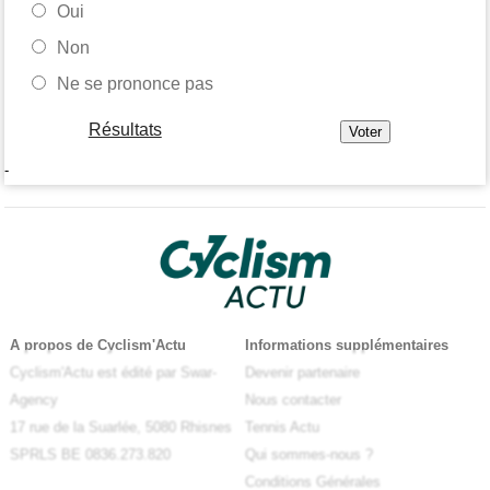
Oui
Non
Ne se prononce pas
Résultats
-
A propos de Cyclism'Actu
Informations supplémentaires
Cyclism'Actu est édité par Swar-
Devenir partenaire
Agency
Nous contacter
17 rue de la Suarlée, 5080 Rhisnes
Tennis Actu
SPRLS BE 0836.273.820
Qui sommes-nous ?
Conditions Générales