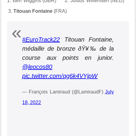
1. Ben Wiggins (GBR) 2. Justus Willemsen (NED)
3.
Titouan Fontaine
(FRA)
#EuroTrack22
Titouan Fontaine,
médaille de bronze ðŸ¥‰ de la
course aux points en junior.
@leocos80
pic.twitter.com/qg6k4VYjpW
— François Lamiraud (@LamiraudF)
July
18, 2022