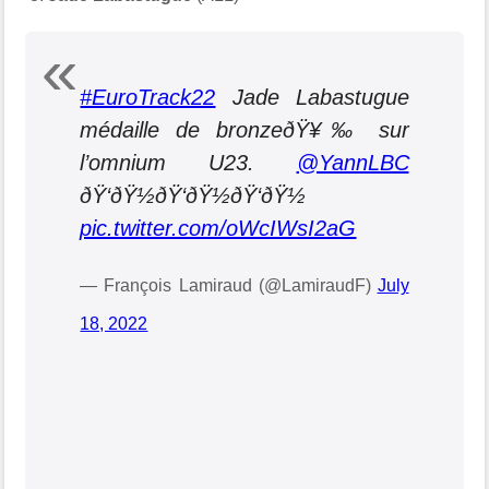
#EuroTrack22
Jade Labastugue
médaille de bronzeðŸ¥‰ sur
l’omnium U23.
@YannLBC
ðŸ‘ðŸ½ðŸ‘ðŸ½ðŸ‘ðŸ½
pic.twitter.com/oWcIWsI2aG
— François Lamiraud (@LamiraudF)
July
18, 2022