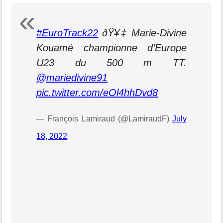
#EuroTrack22
ðŸ¥‡ Marie-Divine
Kouamé championne d’Europe
U23 du 500 m TT.
@mariedivine91
pic.twitter.com/eOl4hhDvd8
— François Lamiraud (@LamiraudF)
July
18, 2022