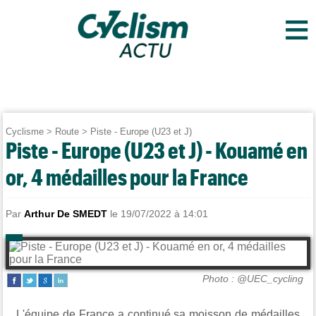
≡
Cyclisme
>
Route
>
Piste - Europe (U23 et J)
Piste - Europe (U23 et J) - Kouamé en
or, 4 médailles pour la France
Par
Arthur De SMEDT
le 19/07/2022 à 14:01
Photo : @UEC_cycling
L'équipe de France a continué sa moisson de médailles