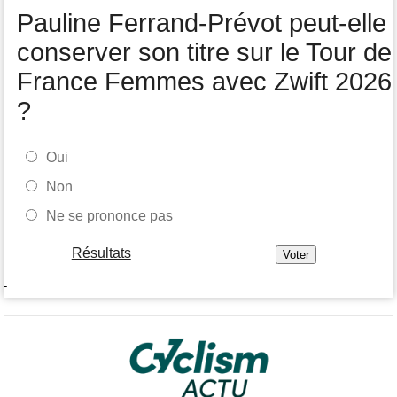
Tour de Pologne
07/08
Pauline Ferrand-Prévot peut-elle
Joao Almeida a abandonné après une nouvelle chute
conserver son titre sur le Tour de
France Femmes avec Zwift 2026
?
Oui
Non
Ne se prononce pas
Résultats
-