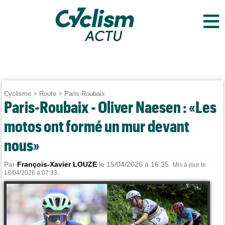
≡
Cyclisme
>
Route
>
Paris-Roubaix
Paris-Roubaix - Oliver Naesen : «Les
motos ont formé un mur devant
nous»
Par
François-Xavier LOUZE
le 15/04/2026 à 16:35.
Mis à jour le
18/04/2026 à 07:33.