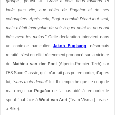
groupe"
, poursuit-il.
"Grâce à cela, nous roulions 15
km/h plus vite, aux côtés de Pogačar et de ses
coéquipiers. Après cela, Pogi a comblé l’écart tout seul,
mais c’était incroyable de voir à quel point ils nous ont
tirés avec les motos."
Cette déclaration intervient dans
un contexte particulier.
Jakob Fuglsang
, désormais
retraité, s'est en effet récemment prononcé sur la victoire
de
Mathieu van der Poel
(Alpecin-Premier Tech) sur
l'E3 Saxo Classic, qu'il n'aurait pas pu remporter, d'après
lui,
"sans moto devant"
lui. Il n'empêche que ce coup de
main reçu par
Po
gačar
ne l'a pas aidé à remporter le
sprint final face à
Wout van Aert
(Team Visma | Lease-
a-Bike).