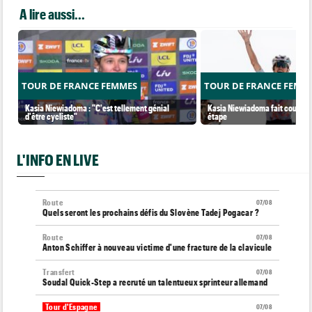
A lire aussi...
TOUR DE FRANCE FEMMES
TOUR DE FRANCE FEMM
Kasia Niewiadoma : "C'est tellement génial
Kasia Niewiadoma fait coup dou
d'être cycliste"
étape
L'INFO EN LIVE
Route
07/08
Quels seront les prochains défis du Slovène Tadej Pogacar ?
Route
07/08
Anton Schiffer à nouveau victime d'une fracture de la clavicule
Transfert
07/08
Soudal Quick-Step a recruté un talentueux sprinteur allemand
Tour d'Espagne
07/08