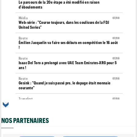
Le parcours de la 20e étape a été modifié en raison
d'éboulements
Média
07/08
Web-série : "Course toujours, dans les coulisses de la FDJ
United Series"
Route
07/08
Émilien Jacquelin va faire ses débuts en compétition le 16 août
!
Route
07/08
Isaac Del Toro a prolongé avec UAE Team Emirates-XRG pour 5
ans !
Route
07/08
Gesink : "Quand je suis passé pro, le dopage était monnaie
courante"
Transfert
07/08
Le Mercato vélo est ouvert... toutes les dernières infos et
rumeurs
NOS PARTENAIRES
Transfert
07/08
Lotto-Intermarché fait passer pro trois jeunes de sa formation
Tour de France Femmes
07/08