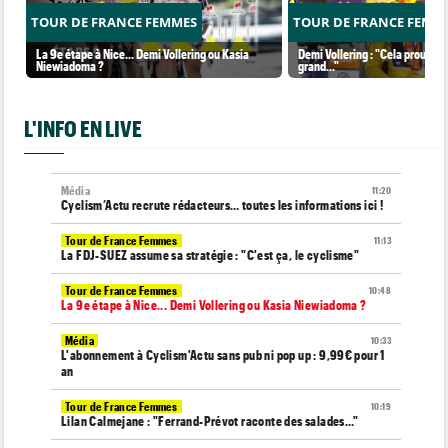
TOUR DE FRANCE FEMMES
TOUR DE FRANCE FEMM
La 9e étape à Nice... Demi Vollering ou Kasia
Demi Vollering : "Cela prouve q
Niewiadoma ?
grand..."
L'INFO EN LIVE
Média
11:20
Cyclism’Actu recrute rédacteurs… toutes les informations ici !
Tour de France Femmes
11:13
La FDJ-SUEZ assume sa stratégie : "C'est ça, le cyclisme"
Tour de France Femmes
10:48
La 9e étape à Nice... Demi Vollering ou Kasia Niewiadoma ?
Média
10:33
L'abonnement à Cyclism'Actu sans pub ni pop up : 9,99€ pour 1
an
Tour de France Femmes
10:19
Lilan Calmejane : "Ferrand-Prévot raconte des salades…"