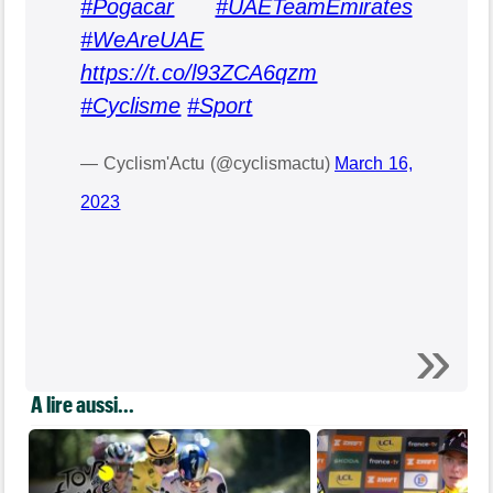
#Pogacar
#UAETeamEmirates
#WeAreUAE
https://t.co/l93ZCA6qzm
#Cyclisme
#Sport
— Cyclism'Actu (@cyclismactu)
March 16,
2023
A lire aussi...