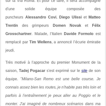
sur la
Via Roma
. Et pour ce faire, il sera accompagné
d'une solide équipe composée des
puncheurs
Alessandro Covi
,
Diego Ulissi
et
Matteo
Trentin
des grimpeurs
Domen Novak
et
Félix
Grosschartner
.
Malade, l’Italien
Davide Formolo
est
remplacé par
Tim Wellens
, a annoncé l’écurie émiratie
jeudi.
Très motivé à l'approche du premier Monument de la
saison,
Tadej Pogacar
s'est exprimé sur le
site
de son
équipe.
"Milano-San Remo est une belle course. Je
connais assez bien les routes, je n'habite pas très loin et
parfois à l'entraînement je peux aller au Poggio et le
monter. J'ai imaginé de nombreux scénarios dans ma