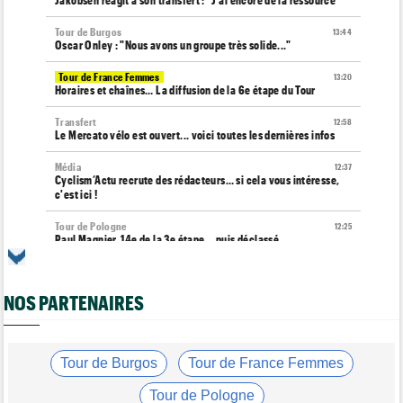
Jakobsen réagit à son transfert : "J'ai encore de la ressource"
Tour de Burgos
13:44
Oscar Onley : "Nous avons un groupe très solide..."
Tour de France Femmes
13:20
Horaires et chaînes… La diffusion de la 6e étape du Tour
Transfert
12:58
Le Mercato vélo est ouvert... voici toutes les dernières infos
Média
12:37
Cyclism’Actu recrute des rédacteurs… si cela vous intéresse,
c'est ici !
Tour de Pologne
12:25
Paul Magnier, 14e de la 3e étape... puis déclassé
Tour de France Femmes
12:04
La 6e étape… un terrain propice aux baroudeuses à Tournon ?
NOS PARTENAIRES
Transfert
11:54
Soudal Quick-Step recrute un talentueux sprinteur allemand de
24 ans !
Tour de Burgos
Tour de France Femmes
Route
11:43
Trine Vingegaard : "L'entraînement ne devrait pas être une
Tour de Pologne