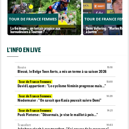
TOUR DE FRANCE FEMMES
TOUR DE FRANCE FEMM
La 6e étape… un terrain propice aux
Demi Vollering : "Marlen Reusse
baroudeuses à Tournon ?
à battre"
L'INFO EN LIVE
Route
15:18
Blessé, le Belge Toon Aerts, a mis un terme à sa saison 2026
Tour de France Femmes
15:00
David Lappartient : "Le cyclisme féminin progresse mais..."
Tour de France Femmes
14:39
Niedermaier : "On savait que Kasia pouvait suivre Demi"
Tour de France Femmes
14:21
Puck Pieterse : "Désormais, je vise le maillot à pois..."
Transfert
14:03