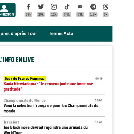
Menu
Facebook
Twitter
Instagram
Tik Tok
Youtube
Dailymotion
Threads
NNEXION
89k
29k
12k
6.5k
53k
1.5k
3k
riums d'après Tour
Tennis Actu
L'INFO EN LIVE
Tour de France Femmes
09:19
Kasia Niewiadoma : "Je ressens juste une immense
gratitude"
Championnats du Monde
09:00
Voici la sélection française pour les Championnats du
monde
Transfert
08:40
Joe Blackmore devrait rejoindre une armada du
WorldTour