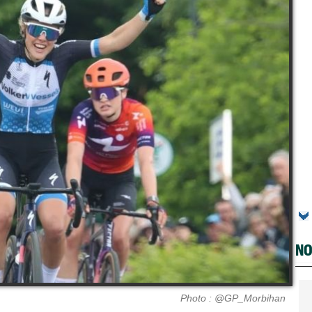
NO
Photo : @GP_Morbihan