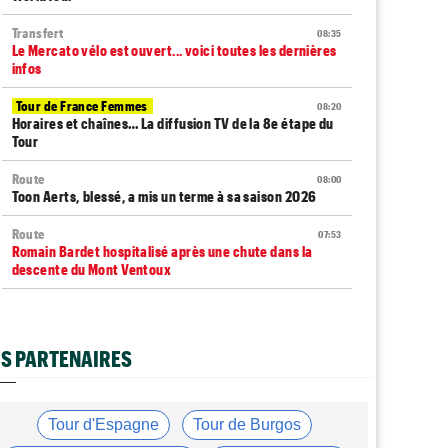
Transfert
08:35
Le Mercato vélo est ouvert... voici toutes les dernières
infos
Tour de France Femmes
08:20
Horaires et chaînes… La diffusion TV de la 8e étape du
Tour
Route
08:00
Toon Aerts, blessé, a mis un terme à sa saison 2026
Route
07:53
Romain Bardet hospitalisé après une chute dans la
descente du Mont Ventoux
Transfert
07:40
Jakobsen y croit encore : "J'ai de la ressource..."
S PARTENAIRES
Média
07:20
Cyclism’Actu recrute des rédacteurs… voici comment
candidater
Tour d'Espagne
Tour de Burgos
Tour d'Espagne
07:00