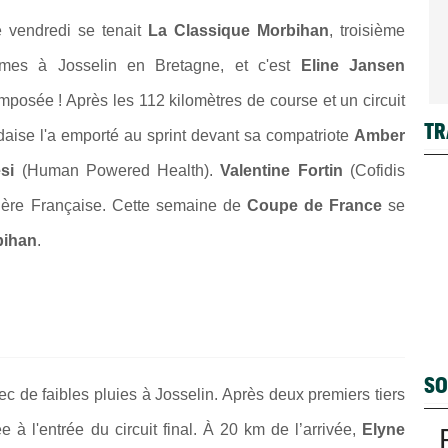
e vendredi se tenait
La Classique Morbihan
, troisième
s à Josselin en Bretagne, et c'est
Eline Jansen
posée ! Après les 112 kilomètres de course et un circuit
TR
ndaise l'a emporté au sprint devant sa compatriote
Amber
si
(Human Powered Health).
Valentine Fortin
(Cofidis
ière Française. Cette semaine de
Coupe de France
se
bihan
.
SO
c de faibles pluies à Josselin. Après deux premiers tiers
 à l'entrée du circuit final. À 20 km de l’arrivée,
Elyne