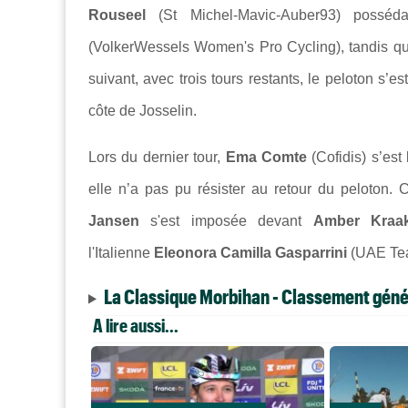
Rouseel
(St Michel-Mavic-Auber93) possé
(VolkerWessels Women's Pro Cycling), tandis qu’
suivant, avec trois tours restants, le peloton s’e
côte de Josselin.
Lors du dernier tour,
Ema Comte
(Cofidis) s’est
elle n’a pas pu résister au retour du peloton. C
Jansen
s'est imposée devant
Amber Kraa
l'Italienne
Eleonora Camilla Gasparrini
(UAE Te
La Classique Morbihan - Classement géné
A lire aussi...