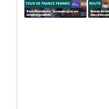
TOUR DE FRANCE FEMMES
ROUTE
Kasia Niewiadoma : "Je ressens juste une
Romain Bardet
immense gratitude"
dans la desce