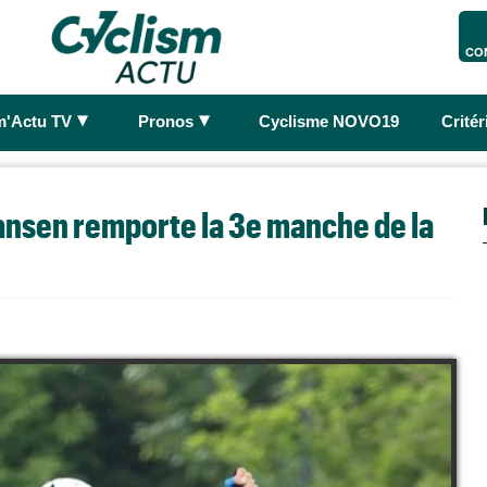
CO
►
►
m'Actu TV
Pronos
Cyclisme NOVO19
Crité
Jansen remporte la 3e manche de la