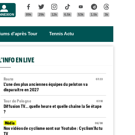
Menu
Facebook
Twitter
Instagram
Tik Tok
Youtube
Dailymotion
Threads
NNEXION
89k
29k
12k
6.5k
53k
1.5k
3k
riums d'après Tour
Tennis Actu
L'INFO EN LIVE
Route
07:33
L'une des plus anciennes équipes du peloton va
disparaître en 2027
Tour de Pologne
07:10
Diffusion TV... quelle heure et quelle chaîne la 5e étape
?
Média
06/08
Nos vidéos de cyclisme sont sur Youtube : Cyclism'Actu
TV