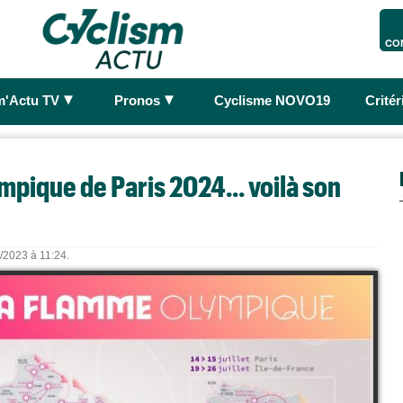
CO
►
►
m'Actu TV
Pronos
Cyclisme NOVO19
Crité
mpique de Paris 2024... voilà son
6/2023 à 11:24.