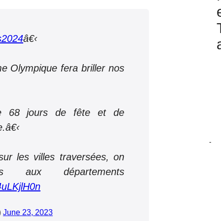
s2024
â€‹
e Olympique fera briller nos
de 68 jours de fête et de
e.â€‹
-
ur les villes traversées, on
s aux départements
u4uLKjlH0n
)
June 23, 2023