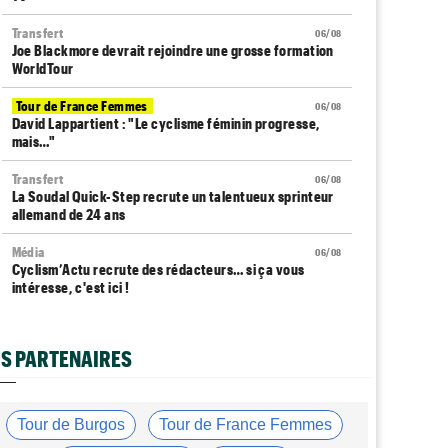
Transfert
06/08
Joe Blackmore devrait rejoindre une grosse formation
WorldTour
Tour de France Femmes
06/08
David Lappartient : "Le cyclisme féminin progresse,
mais…"
Transfert
06/08
La Soudal Quick-Step recrute un talentueux sprinteur
allemand de 24 ans
Média
06/08
Cyclism’Actu recrute des rédacteurs… si ça vous
intéresse, c'est ici !
Transfert
06/08
Le Mercato vélo est ouvert... voici toutes les dernières
S PARTENAIRES
infos
Tour de France Femmes
06/08
La startlist complète du Tour Femmes... déjà 16
Tour de Burgos
Tour de France Femmes
abandons