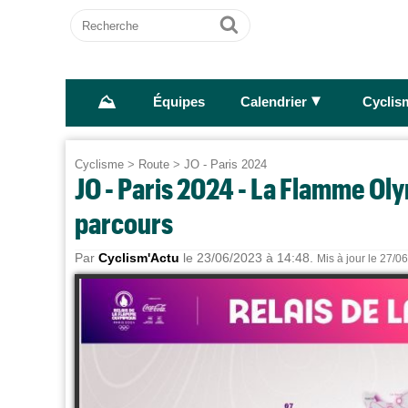
Recherche
Ok
⛰
►
Équipes
Calendrier
Cyclis
Cyclisme
>
Route
>
JO - Paris 2024
JO - Paris 2024 - La Flamme Oly
parcours
Par
Cyclism'Actu
le 23/06/2023 à 14:48.
Mis à jour le 27/0