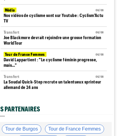
Média
06/08
Nos vidéos de cyclisme sont sur Youtube : Cyclism'Actu
TV
Transfert
06/08
Joe Blackmore devrait rejoindre une grosse formation
WorldTour
Tour de France Femmes
06/08
David Lappartient : "Le cyclisme féminin progresse,
mais…"
Transfert
06/08
La Soudal Quick-Step recrute un talentueux sprinteur
allemand de 24 ans
Média
06/08
Cyclism’Actu recrute des rédacteurs… si ça vous
S PARTENAIRES
intéresse, c'est ici !
Transfert
06/08
Le Mercato vélo est ouvert... voici toutes les dernières
Tour de Burgos
Tour de France Femmes
infos