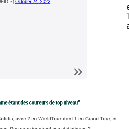
OFIDIS)
October 24, 2022
-
mme étant des coureurs de top niveau"
Cofidis, avec 2 en WorldTour dont 1 en Grand Tour, et
es. Que vous inspirent ces statistiques ?