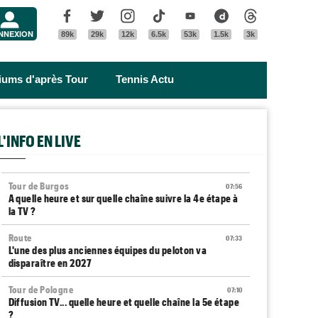
Menu
Facebook
Twitter
Instagram
Tik Tok
Youtube
Dailymotion
Threads
NNEXION
89k
29k
12k
6.5k
53k
1.5k
3k
riums d'après Tour
Tennis Actu
L'INFO EN LIVE
Tour de Burgos
07:56
A quelle heure et sur quelle chaîne suivre la 4e étape à
la TV ?
Route
07:33
L'une des plus anciennes équipes du peloton va
disparaître en 2027
Tour de Pologne
07:10
Diffusion TV... quelle heure et quelle chaîne la 5e étape
?