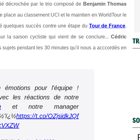
tié décrochée par le trio composé de
Benjamin Thomas
me place au classement UCI et le maintien en WorldTour le
ngé quelques succès contre une étape du
Tour de France
.
sur la saison cycliste qui vient de se conclure...
Cédric
TR
sujets pendant les 30 minutes qu'il nous a acccordés en
 émotions pour l'équipe !
vec les réactions de notre
u
et notre manager
½'ï¿½
https://t.co/OZjsidkJQf
SO
1CcVXZW