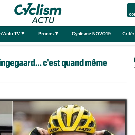
CO
►
►
m'Actu TV
Pronos
Cyclisme NOVO19
Crité
Vingegaard... c'est quand même