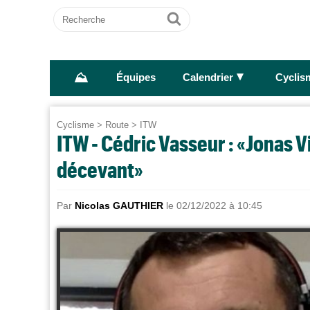
Recherche
Ok
⛰
►
Équipes
Calendrier
Cyclis
Cyclisme
>
Route
>
ITW
ITW - Cédric Vasseur : «Jonas 
décevant»
Par
Nicolas GAUTHIER
le 02/12/2022 à 10:45