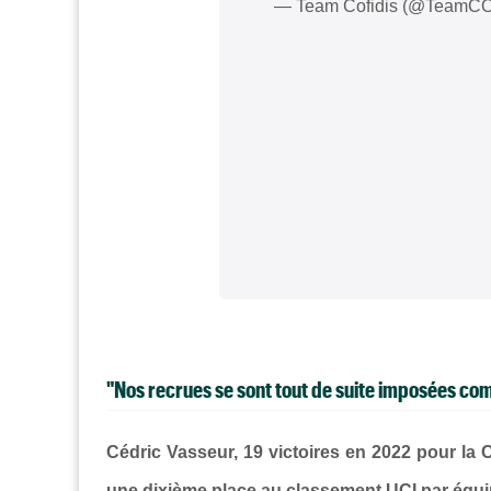
— Team Cofidis (@TeamC
"Nos recrues se sont tout de suite imposées co
Cédric Vasseur, 19 victoires en 2022 pour la 
une dixième place au classement UCI par équip