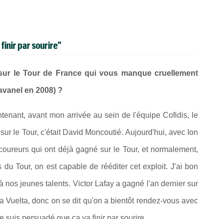
finir par sourire"
pe sur le Tour de France qui vous manque cruellement
avanel en 2008) ?
tenant, avant mon arrivée au sein de l'équipe Cofidis, le
ur le Tour, c'était David Moncoutié. Aujourd'hui, avec Ion
coureurs qui ont déjà gagné sur le Tour, et normalement,
du Tour, on est capable de rééditer cet exploit. J'ai bon
 nos jeunes talents. Victor Lafay a gagné l'an dernier sur
a Vuelta, donc on se dit qu'on a bientôt rendez-vous avec
Je suis persuadé que ça va finir par sourire.