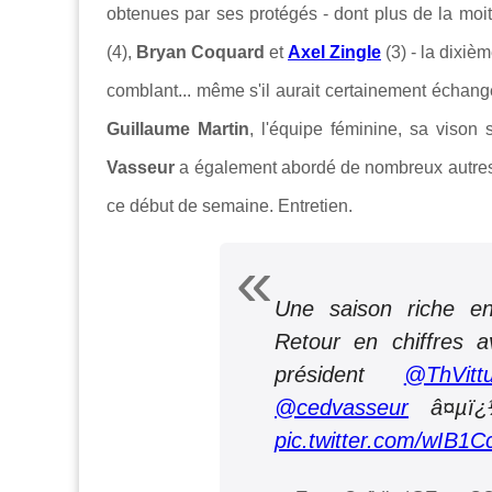
obtenues par ses protégés - dont plus de la moi
(4),
Bryan Coquard
et
Axel Zingle
(3) - la dixiè
comblant... même s'il aurait certainement écha
Guillaume Martin
, l'équipe féminine, sa vison 
Vasseur
a également abordé de nombreux autres 
ce début de semaine. Entretien.
Une saison riche en
Retour en chiffres a
président
@ThVitt
@cedvasseur
â¤µï¿
pic.twitter.com/wIB