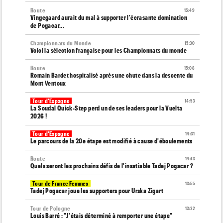
Route
15:49
Vingegaard aurait du mal à supporter l'écrasante domination
de Pogacar...
Championnats du Monde
15:30
Voici la sélection française pour les Championnats du monde
Route
15:08
Romain Bardet hospitalisé après une chute dans la descente du
Mont Ventoux
Tour d'Espagne
14:53
La Soudal Quick-Step perd un de ses leaders pour la Vuelta
2026 !
Tour d'Espagne
14:31
Le parcours de la 20e étape est modifié à cause d'éboulements
Route
14:13
Quels seront les prochains défis de l'insatiable Tadej Pogacar ?
Tour de France Femmes
13:55
Tadej Pogacar joue les supporters pour Urska Zigart
Tour de Pologne
13:22
Louis Barré : "J'étais déterminé à remporter une étape"