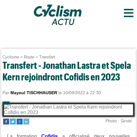
≡
Cyclisme
>
Route
>
Transfert
Transfert - Jonathan Lastra et Spela
Kern rejoindront Cofidis en 2023
Par
Mayeul TISCHHAUSER
le 10/09/2022 à 22:30
Photo : Sirotti
La formation
Cofidis
a officialisé deux nouvelles