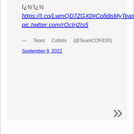
ï¿½'ï¿½
https://t.co/LwmQD7ZGX0
#CofidisMyTea
pic.twitter.com/rOcIrj2Is5
— Team Cofidis (@TeamCOFIDIS)
September 9, 2022