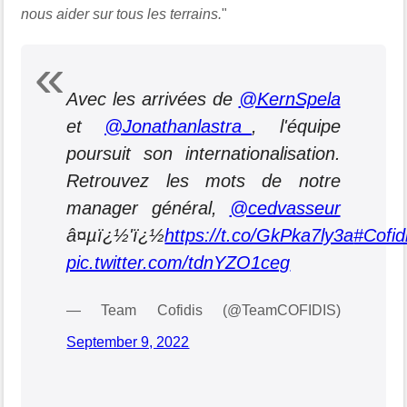
nous aider sur tous les terrains.
"
Avec les arrivées de
@KernSpela
et
@Jonathanlastra_
, l'équipe
poursuit son internationalisation.
Retrouvez les mots de notre
manager général,
@cedvasseur
â¤µï¿½'ï¿½
https://t.co/GkPka7ly3a
#Cofi
pic.twitter.com/tdnYZO1ceg
— Team Cofidis (@TeamCOFIDIS)
September 9, 2022