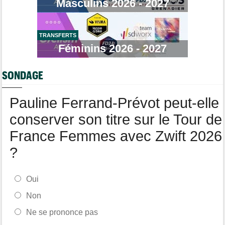
Masculins 2026 - 2027
Média
10:33
L'abonnement à Cyclism'Actu sans pub ni pop up : 9,99€ pour 1
an
TRANSFERTS
Tour de France Femmes
Féminins 2026 - 2027
10:19
Lilan Calmejane : "Ferrand-Prévot raconte des salades…"
Tour de France Femmes
10:01
SONDAGE
Demi Vollering : "Cela prouve que si on rêve en grand..."
Pauline Ferrand-Prévot peut-elle
conserver son titre sur le Tour de
France Femmes avec Zwift 2026
?
Oui
Non
Ne se prononce pas