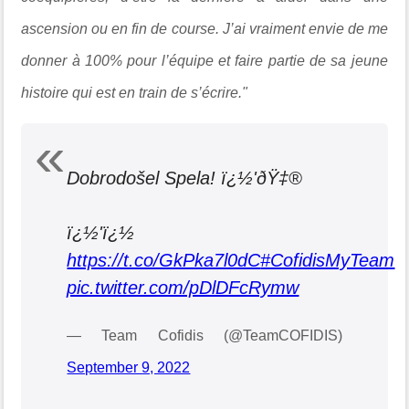
ascension ou en fin de course. J’ai vraiment envie de me
donner à 100% pour l’équipe et faire partie de sa jeune
histoire qui est en train de s’écrire."
Dobrodošel Spela! ï¿½'ðŸ‡®
ï¿½'ï¿½
https://t.co/GkPka7l0dC
#CofidisMyTeam
pic.twitter.com/pDlDFcRymw
— Team Cofidis (@TeamCOFIDIS)
September 9, 2022