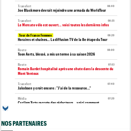
Transfert
08:40
Joe Blackmore devrait rejoindre une armada du WorldTour
Transfert
08:35
Le Mercato vélo est ouvert... voici toutes les dernières infos
Tour de France Femmes
08:20
Horaires et chaînes… La diffusion TV de la 8e étape du Tour
Route
08:00
Toon Aerts, blessé, a mis un terme à sa saison 2026
Route
07:53
Romain Bardet hospitalisé après une chute dans la descente du
Mont Ventoux
Transfert
07:40
Jakobsen y croit encore : "J'ai de la ressource..."
Média
07:20
Cyclism’Actu recrute des rédacteurs… voici comment
candidater
Tour d'Espagne
07:00
NOS PARTENAIRES
Le parcours de la 20e étape modifié en raison d'éboulements