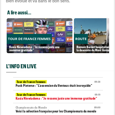
bien évolué et va dans le bon sens.
A lire aussi...
TOUR DE FRANCE FEMMES
ROUTE
Kasia Niewiadoma : "Je ressens juste une
Romain Bardet hospitalisé apr
immense gratitude"
la descente du Mont Ventoux
L'INFO EN LIVE
Tour de France Femmes
09:38
Puck Pieterse : "L’ascension du Ventoux était incroyable"
Tour de France Femmes
09:19
Kasia Niewiadoma : "Je ressens juste une immense gratitude"
Championnats du Monde
09:00
Voici la sélection française pour les Championnats du monde