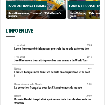
TOUR DE FRANCE FEMMES
TOUR DE FRANCE FEMM
Kasia Niewiadoma, "furieuse" : "Célia Gery m'a
Demi Vollering : "Cela prouve q
bloquée..."
grand..."
L'INFO EN LIVE
Transfert
22:05
Lotto-Intermarché fait passer pro trois jeunes de sa formation
Transfert
21:45
Joe Blackmore devrait signer chez une armada du WorldTour
Route
21:27
Émilien Jacquelin va faire ses débuts en compétition le 16 août
!
Championnats du Monde
21:08
La sélection française pour les Championnats du monde
Route
20:50
Romain Bardet hospitalisé après une chute dans la descente du
Ventoux