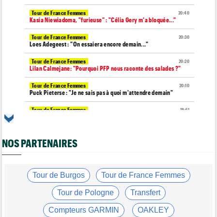
Tour de France Femmes
20:40
Kasia Niewiadoma, "furieuse" : "Célia Gery m'a bloquée..."
Tour de France Femmes
20:30
Loes Adegeest : "On essaiera encore demain..."
Tour de France Femmes
20:20
Lilan Calmejane: "Pourquoi PFP nous raconte des salades ?"
Tour de France Femmes
20:10
Puck Pieterse : "Je ne sais pas à quoi m'attendre demain"
Tour de France Femmes
19:51
Niedermaier : "J’ai dit à Kasia que ce n’est pas fini"
Tour de Burgos
19:45
NOS PARTENAIRES
Felix Gall : "Ma 1ère victoire au général : un accomplissement !"
Tour de France Femmes
19:32
Lorena Wiebes : "Je dois encore finir la journée de demain"
Tour de Burgos
Tour de France Femmes
Tour de France Femmes
19:13
Demi Vollering : "Cela prouve que si on rêve en grand..."
Tour de Pologne
Transfert
Tour d'Espagne
19:04
Compteurs GARMIN
OAKLEY
Le parcours de la 20e étape modifié à cause d'éboulements