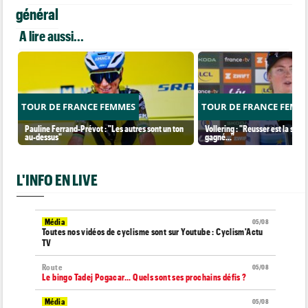
général
A lire aussi...
TOUR DE FRANCE FEMMES
TOUR DE FRANCE FEMM
Pauline Ferrand-Prévot : "Les autres sont un ton
Vollering : "Reusser est la seul
au-dessus"
gagné..."
L'INFO EN LIVE
Média
05/08
Toutes nos vidéos de cyclisme sont sur Youtube : Cyclism'Actu
TV
Route
05/08
Le bingo Tadej Pogacar... Quels sont ses prochains défis ?
Média
05/08