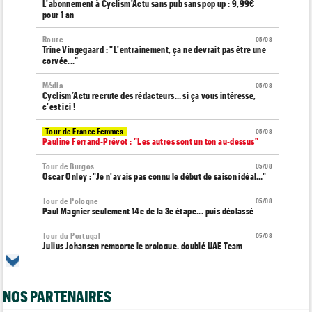
L'abonnement à Cyclism'Actu sans pub sans pop up : 9,99€
pour 1 an
Route
05/08
Trine Vingegaard : "L'entraînement, ça ne devrait pas être une
corvée..."
Média
05/08
Cyclism’Actu recrute des rédacteurs… si ça vous intéresse,
c'est ici !
Tour de France Femmes
05/08
Pauline Ferrand-Prévot : "Les autres sont un ton au-dessus"
Tour de Burgos
05/08
Oscar Onley : "Je n'avais pas connu le début de saison idéal…"
Tour de Pologne
05/08
Paul Magnier seulement 14e de la 3e étape... puis déclassé
Tour du Portugal
05/08
Julius Johansen remporte le prologue, doublé UAE Team
Emirates
Tour de France Femmes
05/08
Marlen Reusser : "C'était différent du Mont Ventoux..."
NOS PARTENAIRES