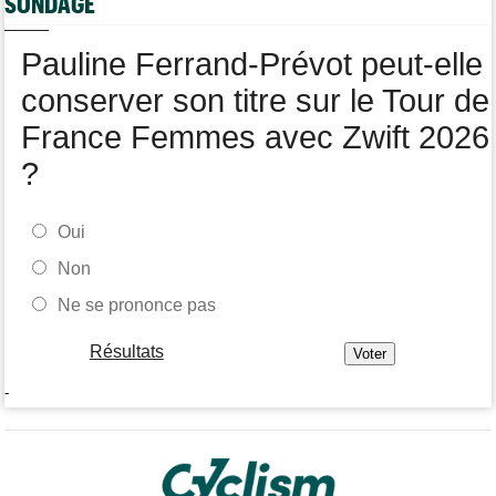
SONDAGE
Route
05/08
Le Belge Toon Aerts, blessé, a mis un terme à sa saison 2026
Pauline Ferrand-Prévot peut-elle
Tour de Pologne
05/08
Jamais 2 sans 3 pour Jonathan Milan, vainqueur de la 3e étape !
conserver son titre sur le Tour de
France Femmes avec Zwift 2026
?
Oui
Non
Ne se prononce pas
Résultats
-