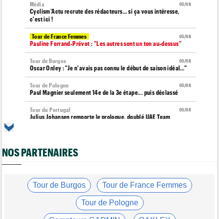
Média
05/08
Cyclism’Actu recrute des rédacteurs… si ça vous intéresse,
c'est ici !
Tour de France Femmes
05/08
Pauline Ferrand-Prévot : "Les autres sont un ton au-dessus"
Tour de Burgos
05/08
Oscar Onley : "Je n'avais pas connu le début de saison idéal…"
Tour de Pologne
05/08
Paul Magnier seulement 14e de la 3e étape... puis déclassé
Tour du Portugal
05/08
Julius Johansen remporte le prologue, doublé UAE Team
Emirates
Tour de France Femmes
05/08
Marlen Reusser : "C'était différent du Mont Ventoux..."
NOS PARTENAIRES
Transfert
05/08
Joe Blackmore pourrait rejoindre une grosse formation
WorldTour
Tour de Burgos
Tour de France Femmes
Tour de France Femmes
05/08
Tour de Pologne
Vollering : "Reusser est la seule qui n'a jamais gagné..."