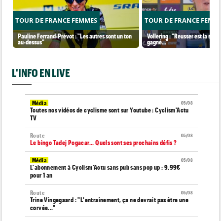
TOUR DE FRANCE FEMMES
TOUR DE FRANCE FEMM
Pauline Ferrand-Prévot : "Les autres sont un ton
Vollering : "Reusser est la seul
au-dessus"
gagné..."
L'INFO EN LIVE
Média
05/08
Toutes nos vidéos de cyclisme sont sur Youtube : Cyclism'Actu
TV
Route
05/08
Le bingo Tadej Pogacar... Quels sont ses prochains défis ?
Média
05/08
L'abonnement à Cyclism'Actu sans pub sans pop up : 9,99€
pour 1 an
Route
05/08
Trine Vingegaard : "L'entraînement, ça ne devrait pas être une
corvée..."