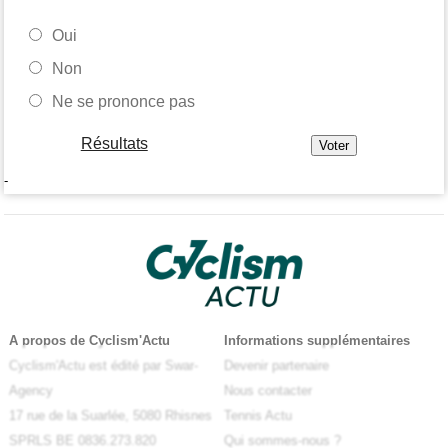
Oui
Non
Ne se prononce pas
Résultats
-
A propos de Cyclism'Actu
Informations supplémentaires
Cyclism'Actu est édité par Swar-
Devenir partenaire
Agency
Nous contacter
17 rue de la Suarlée, 5080 Rhisnes
Tennis Actu
SPRLS BE 0836.273.820
Qui sommes-nous ?