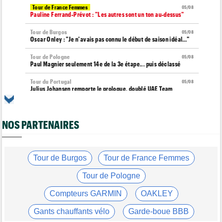
Tour de France Femmes
05/08
Pauline Ferrand-Prévot : "Les autres sont un ton au-dessus"
Tour de Burgos
05/08
Oscar Onley : "Je n'avais pas connu le début de saison idéal…"
Tour de Pologne
05/08
Paul Magnier seulement 14e de la 3e étape... puis déclassé
Tour du Portugal
05/08
Julius Johansen remporte le prologue, doublé UAE Team
Emirates
Tour de France Femmes
05/08
Marlen Reusser : "C'était différent du Mont Ventoux..."
NOS PARTENAIRES
Transfert
05/08
Joe Blackmore pourrait rejoindre une grosse formation
WorldTour
Tour de Burgos
Tour de France Femmes
Tour de France Femmes
05/08
Tour de Pologne
Vollering : "Reusser est la seule qui n'a jamais gagné..."
Compteurs GARMIN
OAKLEY
Tour de France
05/08
Geraint Thomas : "On est passé à côté du Tour..."
Gants chauffants vélo
Garde-boue BBB
Transfert
05/08