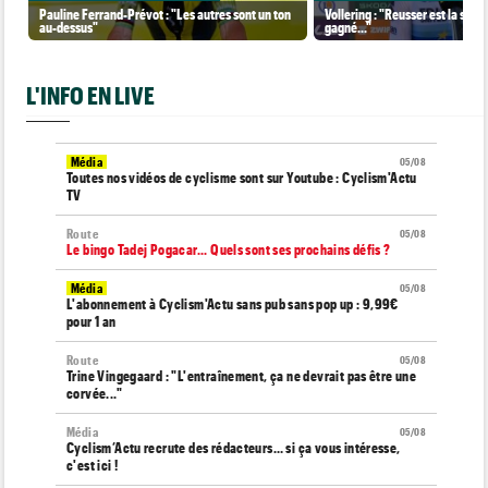
Pauline Ferrand-Prévot : "Les autres sont un ton
Vollering : "Reusser est la seul
au-dessus"
gagné..."
L'INFO EN LIVE
Média
05/08
Toutes nos vidéos de cyclisme sont sur Youtube : Cyclism'Actu
TV
Route
05/08
Le bingo Tadej Pogacar... Quels sont ses prochains défis ?
Média
05/08
L'abonnement à Cyclism'Actu sans pub sans pop up : 9,99€
pour 1 an
Route
05/08
Trine Vingegaard : "L'entraînement, ça ne devrait pas être une
corvée..."
Média
05/08
Cyclism’Actu recrute des rédacteurs… si ça vous intéresse,
c'est ici !