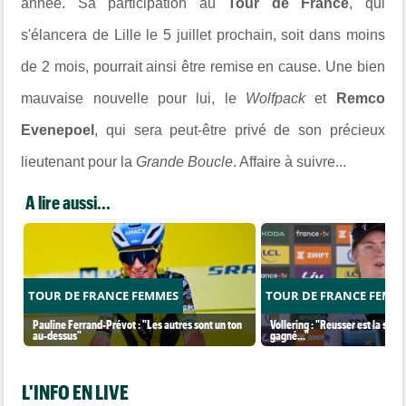
année. Sa participation au
Tour de France
, qui
s'élancera de Lille le 5 juillet prochain, soit dans moins
de 2 mois, pourrait ainsi être remise en cause. Une bien
mauvaise nouvelle pour lui, le
Wolfpack
et
Remco
Evenepoel
, qui sera peut-être privé de son précieux
lieutenant pour la
Grande Boucle
. Affaire à suivre...
A lire aussi...
TOUR DE FRANCE FEMMES
TOUR DE FRANCE FEMM
Pauline Ferrand-Prévot : "Les autres sont un ton
Vollering : "Reusser est la seul
au-dessus"
gagné..."
L'INFO EN LIVE