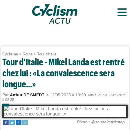
≡
Cyclisme
>
Route
>
Tour d'Italie
Tour d'Italie - Mikel Landa est rentré
chez lui : «La convalescence sera
longue...»
Par
Arthur DE SMEDT
le 12/05/2025 à 19:30.
Mis à jour le 13/05/2025
à 08:35.
Photo : @soudalquickstep