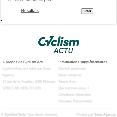
Résultats
-
A propos de Cyclism'Actu
Informations supplémentaires
Cyclism'Actu est édité par Swar-
Devenir partenaire
Agency
Nous contacter
17 rue de la Suarlée, 5080 Rhisnes
Tennis Actu
SPRLS BE 0836.273.820
Qui sommes-nous ?
Conditions Générales
Données Personnelles
© Cyclism'Actu
Tous droits réservés
Produit par
Swar Agency
.