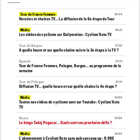
Tour de France Femmes
08:49
Horaires et chaînes TV… La diffusion de la 6e étape du Tour
Média
08:25
Les vidéos de cyclisme sur Dailymotion : Cyclism'Actu TV
Tour de Burgos
07:56
A quelle heure et sur quelle chaîne suivre la 3e étape à la TV ?
Agenda
07:33
Tour de France Femmes, Pologne, Burgos… au programme de la
semaine
Tour de Pologne
07:10
Diffusion TV... quelle heure et sur quelle chaîne la 4e étape ?
Média
05/08
Toutes nos vidéos de cyclisme sont sur Youtube : Cyclism'Actu
TV
Route
05/08
Le bingo Tadej Pogacar... Quels sont ses prochains défis ?
Média
05/08
L'abonnement à Cyclism'Actu sans pub sans pop up : 9,99€