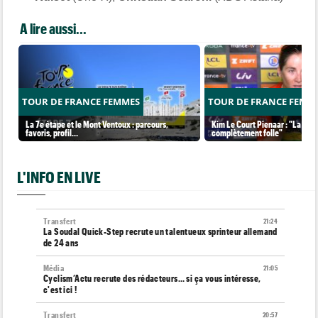
A lire aussi...
TOUR DE FRANCE FEMMES
TOUR DE FRANCE FEMM
La 7e étape et le Mont Ventoux : parcours,
Kim Le Court Pienaar : "La cour
favoris, profil…
complètement folle"
L'INFO EN LIVE
Transfert
21:24
La Soudal Quick-Step recrute un talentueux sprinteur allemand
de 24 ans
Média
21:05
Cyclism’Actu recrute des rédacteurs… si ça vous intéresse,
c'est ici !
Transfert
20:57