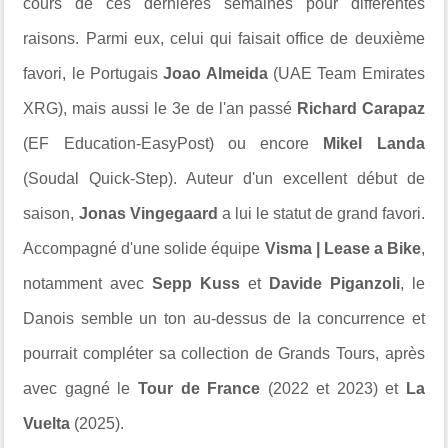
cours de ces dernières semaines pour différentes
raisons. Parmi eux, celui qui faisait office de deuxième
favori, le Portugais
Joao Almeida
(UAE Team Emirates
XRG), mais aussi le 3e de l'an passé
Richard Carapaz
(EF Education-EasyPost) ou encore
Mikel Landa
(Soudal Quick-Step). Auteur d'un excellent début de
saison,
Jonas Vingegaard
a lui le statut de grand favori.
Accompagné d'une solide équipe
Visma | Lease a Bike
,
notamment avec
Sepp Kuss
et
Davide Piganzoli
, le
Danois semble un ton au-dessus de la concurrence et
pourrait compléter sa collection de Grands Tours, après
avec gagné le
Tour de France
(2022 et 2023) et
La
Vuelta
(2025).