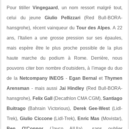
Pour titiller
Vingegaard
, un nom ressort malgré tout,
celui du jeune
Giulio Pellizzari
(Red Bull-BORA-
hansgrohe), récent vainqueur du
Tour des Alpes
. A 22
ans, l'Italien a une grosse pression sur ses épaules,
mais espère être le plus proche possible de la plus
haute marche du podium à Rome. Derrière, nous
pouvons citer bon nombre d'outsiders, à l'image du duo
de la
Netcompany INEOS
-
Egan Bernal
et
Thymen
Arensman
- mais aussi
Jai Hindley
(Red Bull-BORA-
hansgrohe),
Felix Gall
(Decathlon CMA CGM),
Santiago
Buitrago
(Bahrain Victorious),
Derek Gee-West
(Lidl-
Trek),
Giulio Ciccone
(Lidl-Trek),
Enric Mas
(Movistar),
Ben O'Connor
(Jayco AlUla)... sans oublier