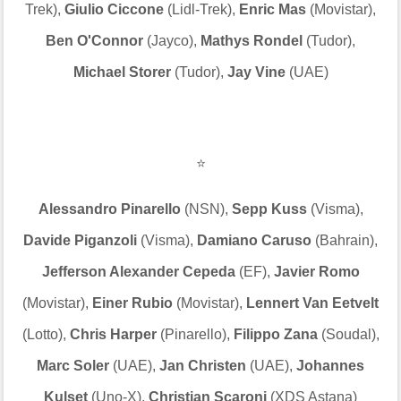
Trek),
Giulio Ciccone
(Lidl-Trek),
Enric Mas
(Movistar),
Ben O'Connor
(Jayco),
Mathys Rondel
(Tudor),
Michael Storer
(Tudor),
Jay Vine
(UAE)
⭐
Alessandro Pinarello
(NSN),
Sepp Kuss
(Visma),
Davide Piganzoli
(Visma),
Damiano Caruso
(Bahrain),
Jefferson Alexander Cepeda
(EF),
Javier Romo
(Movistar),
Einer Rubio
(Movistar),
Lennert Van Eetvelt
(Lotto),
Chris Harper
(Pinarello),
Filippo Zana
(Soudal),
Marc Soler
(UAE),
Jan Christen
(UAE),
Johannes
Kulset
(Uno-X),
Christian Scaroni
(XDS Astana)