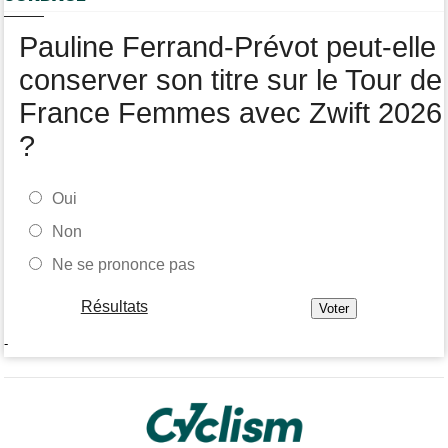
en 2 mois !
Pauline Ferrand-Prévot peut-elle
Route
15:18
Blessé, le Belge Toon Aerts, a mis un terme à sa saison 2026
conserver son titre sur le Tour de
France Femmes avec Zwift 2026
?
Oui
Non
Ne se prononce pas
Résultats
-