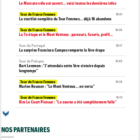
Le Mercato vélo est ouvert... voici toutes les dernières infos
Tour de France Femmes
20:51
La startlist complète du Tour Femmes... déjà 16 abandons
Tour de France Femmes
20:38
La 7e étape et le Mont Ventoux : parcours, favoris, profil…
Tour du Portugal
20:17
La surprise Francisco Campos remporte la 1ère étape
Tour de Pologne
19:59
Bart Lemmen : "J'attendais cette 1ère victoire depuis
longtemps"
Tour de France Femmes
19:38
Marlen Reusser : "Le Mont Ventoux... on verra"
Tour de France Femmes
19:13
Kim Le Court Pienaar : "La course a été complètement folle"
Route
18:58
Isaac Del Toro prolonge avec UAE Team Emirates-XRG jusqu'en
2031
NOS PARTENAIRES
Tour de Burgos
18:37
Felix Gall : "J’espère conserver ce maillot de leader"