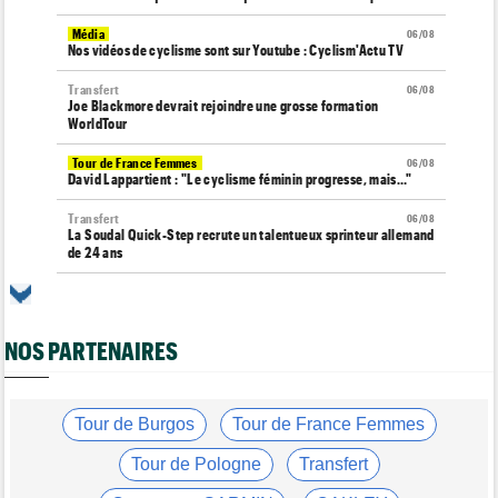
Média
06/08
Nos vidéos de cyclisme sont sur Youtube : Cyclism'Actu TV
Transfert
06/08
Joe Blackmore devrait rejoindre une grosse formation
WorldTour
Tour de France Femmes
06/08
David Lappartient : "Le cyclisme féminin progresse, mais…"
Transfert
06/08
La Soudal Quick-Step recrute un talentueux sprinteur allemand
de 24 ans
Média
06/08
Cyclism’Actu recrute des rédacteurs… si ça vous intéresse,
c'est ici !
NOS PARTENAIRES
Transfert
06/08
Le Mercato vélo est ouvert... voici toutes les dernières infos
Tour de France Femmes
Tour de Burgos
Tour de France Femmes
06/08
La startlist complète du Tour Femmes... déjà 16 abandons
Tour de Pologne
Transfert
Tour de France Femmes
06/08
La 7e étape et le Mont Ventoux : parcours, favoris, profil…