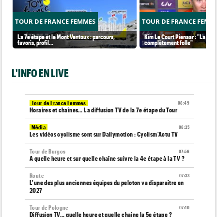
TOUR DE FRANCE FEMMES
TOUR DE FRANCE FEMM
La 7e étape et le Mont Ventoux : parcours,
Kim Le Court Pienaar : "La cour
favoris, profil…
complètement folle"
L'INFO EN LIVE
Tour de France Femmes
08:49
Horaires et chaînes… La diffusion TV de la 7e étape du Tour
Média
08:25
Les vidéos cyclisme sont sur Dailymotion : Cyclism'Actu TV
Tour de Burgos
07:56
A quelle heure et sur quelle chaîne suivre la 4e étape à la TV ?
Route
07:33
L'une des plus anciennes équipes du peloton va disparaître en
2027
Tour de Pologne
07:10
Diffusion TV... quelle heure et quelle chaîne la 5e étape ?