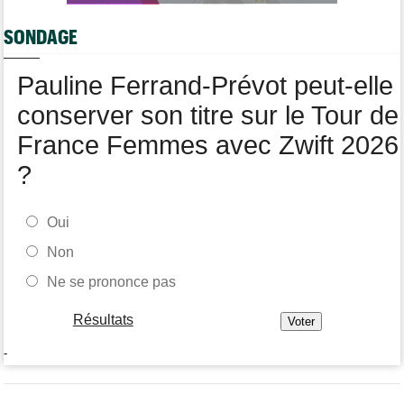
Dorian Godon a fini le Tour avec quatre côtes fracturées
SONDAGE
Média
11:20
Cyclism’Actu recrute rédacteurs… toutes les informations ici !
Pauline Ferrand-Prévot peut-elle
conserver son titre sur le Tour de
France Femmes avec Zwift 2026
?
Oui
Non
Ne se prononce pas
Résultats
-