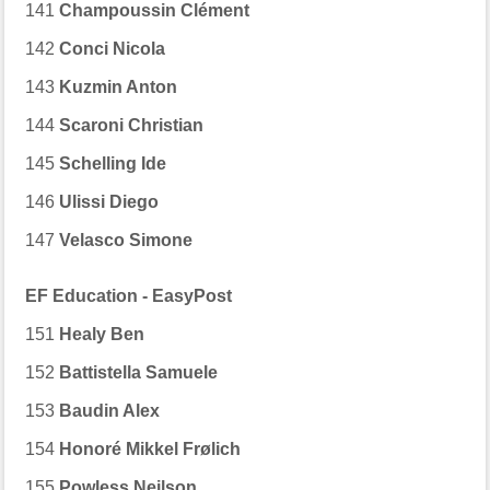
141
Champoussin Clément
142
Conci Nicola
143
Kuzmin Anton
144
Scaroni Christian
145
Schelling Ide
146
Ulissi Diego
147
Velasco Simone
EF Education - EasyPost
151
Healy Ben
152
Battistella Samuele
153
Baudin Alex
154
Honoré Mikkel Frølich
155
Powless Neilson