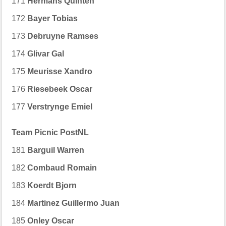
171
Hermans Quinten
172
Bayer Tobias
173
Debruyne Ramses
174
Glivar Gal
175
Meurisse Xandro
176
Riesebeek Oscar
177
Verstrynge Emiel
Team Picnic PostNL
181
Barguil Warren
182
Combaud Romain
183
Koerdt Bjorn
184
Martinez Guillermo Juan
185
Onley Oscar