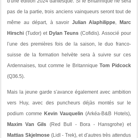
d'une édition 2024 dantesque. Si le Britannique ne sera
pas de la partie, trois anciens vainqueurs seront tout de
même au départ, à savoir
Julian Alaphilippe
,
Marc
Hirschi
(Tudor) et
Dylan Teuns
(Cofidis). Associé pour
l'une des premières fois de la saison, le duo franco-
suisse de la formation helvète sera à suivre sur ces
Ardennaises, tout comme le Britannique
Tom Pidcock
(Q36.5)
.
Mais la jeune garde
s'avance également avec ambition
vers Huy, avec des puncheurs déjàs montés sur le
podium comme
Kevin Vauquelin
(Arkéa-B&B Hotels),
Maxim Van Gils
(Red Bull - Bora - Hansgrohe) et
Mattias Skjelmose
(Lidl - Trek), et d'autres très attendus