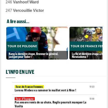
246
Vanhoof Ward
247
Vercouillie Victor
A lire aussi...
TOUR DE POLOGNE
TOUR DE FRANCE FEMM
Kung la dernière étape, Brenner le général,
La 9e et dernière étape à Nice..
jackpot pour Tudor !
Niewiadoma ?
L'INFO EN LIVE
Tour de France Femmes
17:23
Lorena Wiebes va ramener le maillot vert à Nice !
Tour d'Espagne
17:10
Pas encore remis de sa chute, Roglic pourrait manquer La
Vuelta