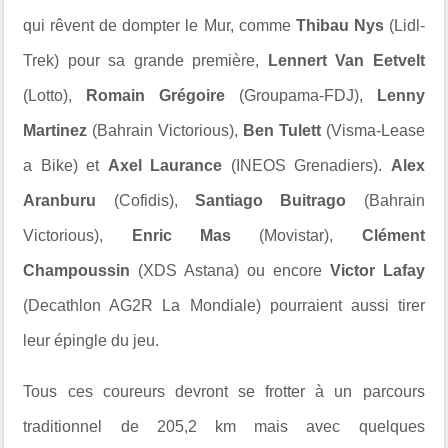
qui rêvent de dompter le Mur, comme
Thibau Nys
(Lidl-
Trek) pour sa grande première,
Lennert Van Eetvelt
(Lotto),
Romain Grégoire
(Groupama-FDJ),
Lenny
Martinez
(Bahrain Victorious),
Ben Tulett
(Visma-Lease
a Bike) et
Axel Laurance
(INEOS Grenadiers).
Alex
Aranburu
(Cofidis),
Santiago Buitrago
(Bahrain
Victorious),
Enric Mas
(Movistar),
Clément
Champoussin
(XDS Astana) ou encore
Victor Lafay
(Decathlon AG2R La Mondiale) pourraient aussi tirer
leur épingle du jeu.
Tous ces coureurs devront se frotter à un parcours
traditionnel de 205,2 km mais avec quelques