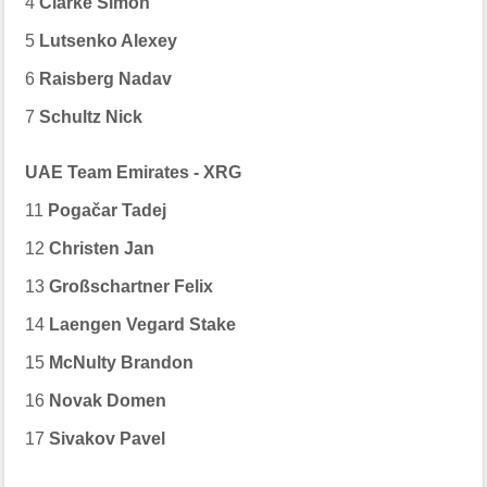
4
Clarke Simon
5
Lutsenko Alexey
6
Raisberg Nadav
7
Schultz Nick
UAE Team Emirates - XRG
11
Pogačar Tadej
12
Christen Jan
13
Großschartner Felix
14
Laengen Vegard Stake
15
McNulty Brandon
16
Novak Domen
17
Sivakov Pavel