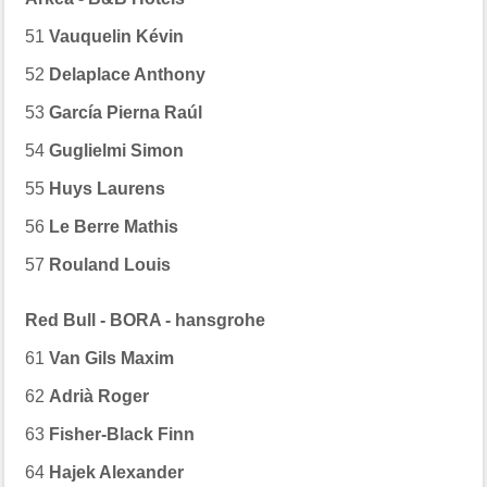
51
Vauquelin Kévin
52
Delaplace Anthony
53
García Pierna Raúl
54
Guglielmi Simon
55
Huys Laurens
56
Le Berre Mathis
57
Rouland Louis
Red Bull - BORA - hansgrohe
61
Van Gils Maxim
62
Adrià Roger
63
Fisher-Black Finn
64
Hajek Alexander