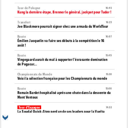
Tour de Pologne
16:45
Kung la dernière étape, Brenner le général, jackpot pour Tudor !
Transfert
16:23
Joe Blackmore pourrait signer chez une armada du WorldTour
Route
16:07
Émilien Jacquelin va faire ses débuts à la compétition le 16
août !
Route
15:49
Vingegaard aurait du mal à supporter l'écrasante domination
de Pogacar...
Championnats du Monde
15:30
Voici la sélection française pour les Championnats du monde
Route
15:08
Romain Bardet hospitalisé après une chute dans la descente du
Mont Ventoux
Tour d'Espagne
14:53
La Soudal Quick-Step perd un de ses leaders pour la Vuelta
2026 !
Tour d'Espagne
14:31