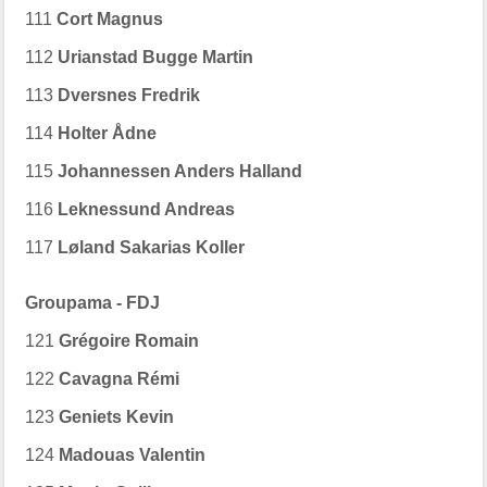
111
Cort Magnus
112
Urianstad Bugge Martin
113
Dversnes Fredrik
114
Holter Ådne
115
Johannessen Anders Halland
116
Leknessund Andreas
117
Løland Sakarias Koller
Groupama - FDJ
121
Grégoire Romain
122
Cavagna Rémi
123
Geniets Kevin
124
Madouas Valentin