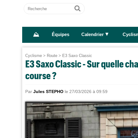
Recherche
Ok
⛰
►
Équipes
Calendrier
Cyclis
Cyclisme
>
Route
>
E3 Saxo Classic
E3 Saxo Classic - Sur quelle cha
course ?
Par
Jules STEPHO
le 27/03/2026 à 09:59