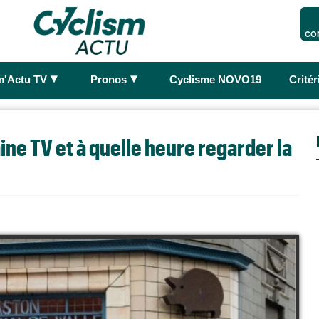
CO
►
►
m'Actu TV
Pronos
Cyclisme NOVO19
Crité
ine TV et à quelle heure regarder la