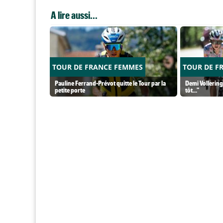
A lire aussi...
TOUR DE FRANCE FEMMES
TOUR DE F
Pauline Ferrand-Prévot quitte le Tour par la
Demi Vollering 
petite porte
tôt..."