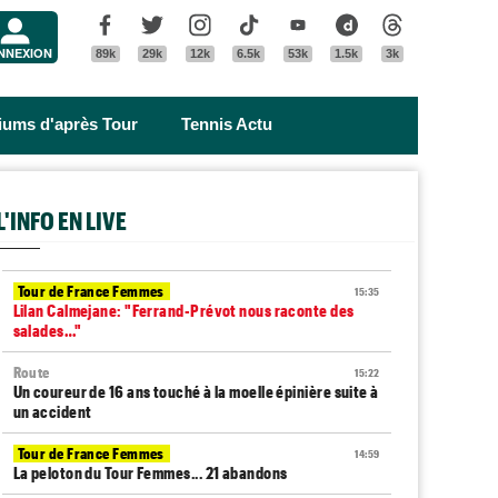
Menu
Facebook
Twitter
Instagram
Tik Tok
Youtube
Dailymotion
Threads
NNEXION
89k
29k
12k
6.5k
53k
1.5k
3k
riums d'après Tour
Tennis Actu
L'INFO EN LIVE
Tour de France Femmes
15:35
Lilan Calmejane: "Ferrand-Prévot nous raconte des
salades…"
Route
15:22
Un coureur de 16 ans touché à la moelle épinière suite à
un accident
Tour de France Femmes
14:59
La peloton du Tour Femmes... 21 abandons