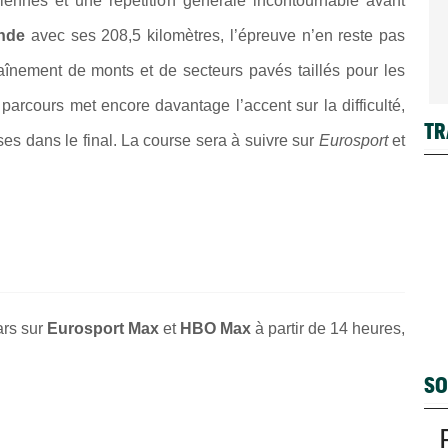
iennes et une répétition générale incontournable avant
nde
avec ses 208,5 kilomètres, l’épreuve n’en reste pas
înement de monts et de secteurs pavés taillés pour les
parcours met encore davantage l’accent sur la difficulté,
TR
es dans le final. La course sera à suivre sur
Eurosport
et
ars sur
Eurosport Max
et
HBO Max
à partir de 14 heures,
SO