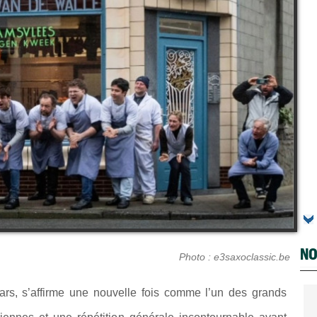
NO
Photo : e3saxoclassic.be
ars, s’affirme une nouvelle fois comme l’un des grands