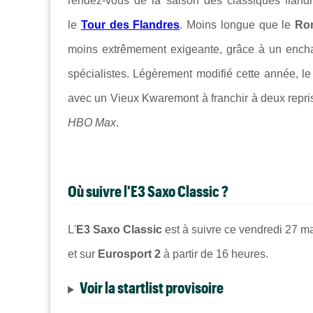
rendez-vous de la saison des classiques flandr
le
Tour des Flandres
. Moins longue que le
Ro
moins extrêmement exigeante, grâce à un encha
spécialistes. Légèrement modifié cette année, le 
avec un Vieux Kwaremont à franchir à deux repris
HBO Max
.
Où suivre l'E3 Saxo Classic ?
L'
E3 Saxo Classic
est à suivre ce vendredi 27 m
et sur
Eurosport 2
à partir de 16 heures.
Voir la startlist provisoire