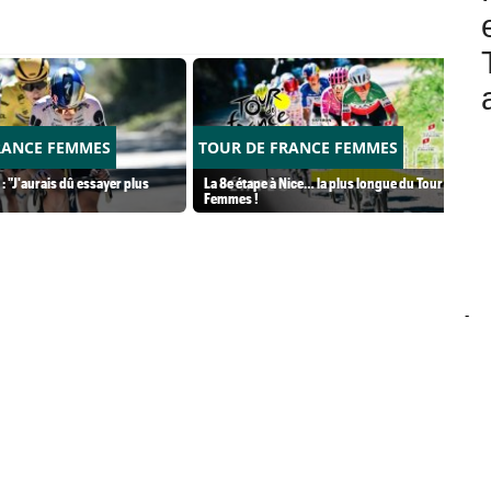
RANCE FEMMES
TOUR DE FRANCE FEMMES
: "J'aurais dû essayer plus
La 8e étape à Nice… la plus longue du Tour
Femmes !
-