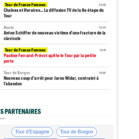
Tour de France Femmes
14:48
Chaînes et Horaires… La diffusion TV de la 8e étape du
Tour
Route
14:34
Anton Schiffer de nouveau victime d'une fracture de la
clavicule
Tour de France Femmes
14:19
Pauline Ferrand-Prévot quitte le Tour par la petite
porte
Tour de Burgos
14:05
Nouveau coup d'arrêt pour Jarno Widar, contraint à
l'abandon
Tour de France Femmes
13:29
Lorena Wiebes : "La 8e étape ? Nous l'avons ciblé..."
S PARTENAIRES
Tour de France Femmes
13:09
Antonia Niedermaier : "Kasia ? J’ai toujours cru en elle"
Média
12:46
Tour d'Espagne
Tour de Burgos
Cyclism’Actu recrute des rédacteurs… voici comment