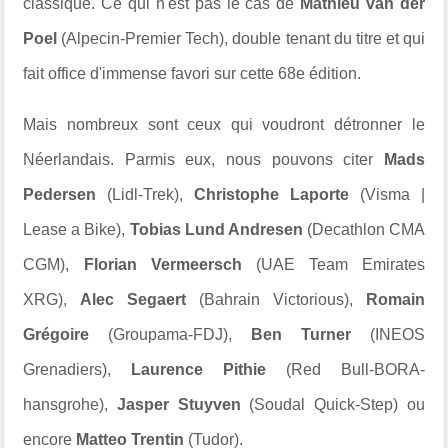
classique. Ce qui n'est pas le cas de
Mathieu van der
Poel
(Alpecin-Premier Tech), double tenant du titre et qui
fait office d'immense favori sur cette 68e édition.
Mais nombreux sont ceux qui voudront détronner le
Néerlandais. Parmis eux, nous pouvons citer
Mads
Pedersen
(Lidl-Trek),
Christophe Laporte
(Visma |
Lease a Bike),
Tobias Lund Andresen
(Decathlon CMA
CGM),
Florian Vermeersch
(UAE Team Emirates
XRG),
Alec Segaert
(Bahrain Victorious),
Romain
Grégoire
(Groupama-FDJ),
Ben Turner
(INEOS
Grenadiers),
Laurence Pithie
(Red Bull-BORA-
hansgrohe),
Jasper Stuyven
(Soudal Quick-Step) ou
encore
Matteo Trentin
(Tudor).