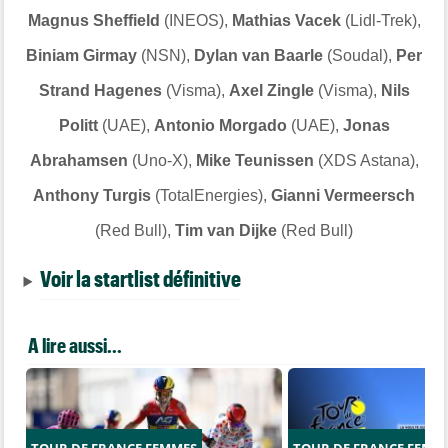
Magnus Sheffield
(INEOS),
Mathias Vacek
(Lidl-Trek),
Biniam Girmay
(NSN),
Dylan van Baarle
(Soudal),
Per
Strand Hagenes
(Visma),
Axel Zingle
(Visma),
Nils
Politt
(UAE),
Antonio Morgado
(UAE),
Jonas
Abrahamsen
(Uno-X),
Mike Teunissen
(XDS Astana),
Anthony Turgis
(TotalEnergies),
Gianni Vermeersch
(Red Bull),
Tim van Dijke
(Red Bull)
Voir la startlist définitive
A lire aussi...