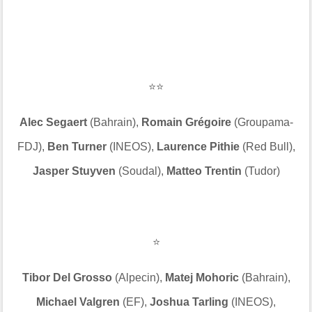
⭐⭐
Alec Segaert
(Bahrain),
Romain Grégoire
(Groupama-
FDJ),
Ben Turner
(INEOS),
Laurence Pithie
(Red Bull),
Jasper Stuyven
(Soudal),
Matteo Trentin
(Tudor)
⭐
Tibor Del Grosso
(Alpecin),
Matej Mohoric
(Bahrain),
Michael Valgren
(EF),
Joshua Tarling
(INEOS),