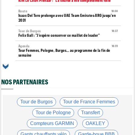
Kim Le Court Pienaar : "La course a été complètement folle"
Route
18:58
Isaac Del Toro prolonge avec UAE Team Emirates-XRG jusqu'en
2031
Tour de Burgos
18:37
Felix Gall : "J’espère conserver ce maillot de leader"
Agenda
18:19
Tour Femmes, Pologne, Burgos… au programme de la fin de
semaine
Tour de France Femmes
17:53
Kim Le Court remporte la 6e étape ! Cédrine Kerbaol 2e
NOS PARTENAIRES
Tour de France Femmes
17:43
Une portion de la 7e étape sera interdite au public
Tour de Pologne
17:11
Bart Lemmen fait coup double sur la 4e étape, UAE déçoit !
Tour de Burgos
Tour de France Femmes
Média
16:47
Tour de Pologne
Transfert
Votre abonnement à Cyclism'Actu sans pub ni pop up : 9,99€
pour 1 an
Compteurs GARMIN
OAKLEY
Tour de Burgos
16:38
Gants chauffants vélo
Garde-boue BBB