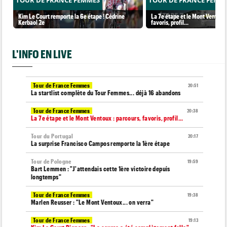
TOUR DE FRANCE FEMMES
TOUR DE FRANCE FEMM
Kim Le Court remporte la 6e étape ! Cédrine
La 7e étape et le Mont Ventoux 
Kerbaol 2e
favoris, profil…
L'INFO EN LIVE
Tour de France Femmes
20:51
La startlist complète du Tour Femmes... déjà 16 abandons
Tour de France Femmes
20:38
La 7e étape et le Mont Ventoux : parcours, favoris, profil…
Tour du Portugal
20:17
La surprise Francisco Campos remporte la 1ère étape
Tour de Pologne
19:59
Bart Lemmen : "J'attendais cette 1ère victoire depuis
longtemps"
Tour de France Femmes
19:38
Marlen Reusser : "Le Mont Ventoux... on verra"
Tour de France Femmes
19:13