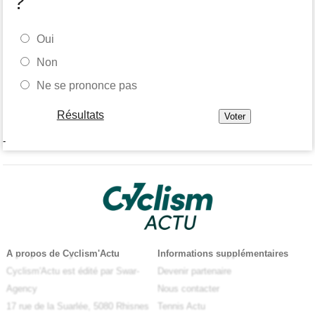
?
Oui
Non
Ne se prononce pas
Résultats
-
A propos de Cyclism'Actu
Informations supplémentaires
Cyclism'Actu est édité par Swar-
Devenir partenaire
Agency
Nous contacter
17 rue de la Suarlée, 5080 Rhisnes
Tennis Actu