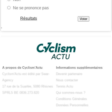
Ne se prononce pas
Résultats
-
A propos de Cyclism'Actu
Informations supplémentaires
Cyclism'Actu est édité par Swar-
Devenir partenaire
Agency
Nous contacter
17 rue de la Suarlée, 5080 Rhisnes
Tennis Actu
SPRLS BE 0836.273.820
Qui sommes-nous ?
Conditions Générales
Données Personnelles