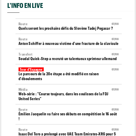
L'INFO EN LIVE
Route
07/08
Quels seront les prochains défis du Slovène Tadej Pogacar ?
Route
07/08
Anton Schiffer à nouveau victime d'une fracture de la clavicule
Transfert
07/08
Soudal Quick-Step a recruté un talentueux sprinteur allemand
Tour d'Espagne
07/08
Le parcours de la 20e étape a été modifié en raison
d'éboulements
Média
07/08
Web-série : "Course toujours, dans les coulisses de la FDJ
United Series"
Route
07/08
Émilien Jacquelin va faire ses débuts en compétition le 16 août
!
Route
07/08
Isaac Del Toro a prolongé avec UAE Team Emirates-XRG pour 5