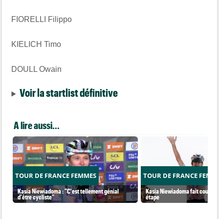
FIORELLI Filippo
KIELICH Timo
DOULL Owain
Voir la startlist définitive
A lire aussi...
TOUR DE FRANCE FEMMES
TOUR DE FRANCE FEMM
Kasia Niewiadoma : "C'est tellement génial
Kasia Niewiadoma fait coup dou
d'être cycliste"
étape