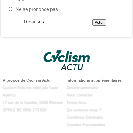
Ne se prononce pas
Résultats
-
A propos de Cyclism'Actu
Informations supplémentaires
Cyclism'Actu est édité par Swar-
Devenir partenaire
Agency
Nous contacter
17 rue de la Suarlée, 5080 Rhisnes
Tennis Actu
SPRLS BE 0836.273.820
Qui sommes-nous ?
Conditions Générales
Données Personnelles