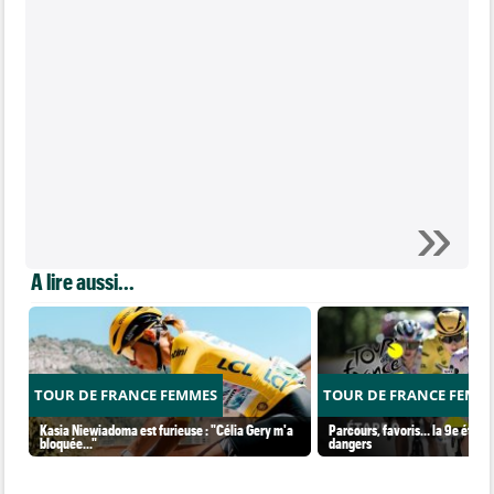
A lire aussi...
TOUR DE FRANCE FEMMES
TOUR DE FRANCE FEMM
Kasia Niewiadoma est furieuse : "Célia Gery m'a
Parcours, favoris… la 9e étape 
bloquée..."
dangers