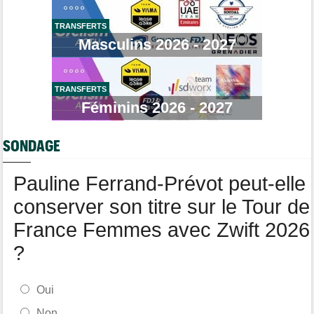
Transfert
08/08
TRANSFERTS
Lotto-Intermarché fait passer pro trois jeunes de sa formation
Masculins 2026 - 2027
Transfert
08/08
Joe Blackmore devrait signer chez une armada du WorldTour
TRANSFERTS
Route
08/08
Émilien Jacquelin va faire ses débuts en compétition le 16 août
Féminins 2026 - 2027
!
Championnats du Monde
08/08
SONDAGE
La sélection française pour les Championnats du monde
Pauline Ferrand-Prévot peut-elle
conserver son titre sur le Tour de
France Femmes avec Zwift 2026
?
Oui
Non