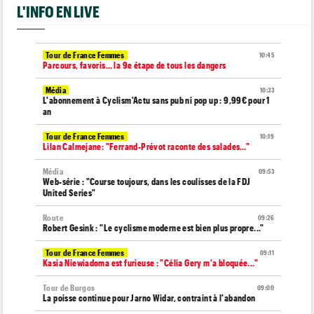
L'INFO EN LIVE
Tour de France Femmes
10:45
Parcours, favoris… la 9e étape de tous les dangers
Média
10:33
L'abonnement à Cyclism'Actu sans pub ni pop up : 9,99€ pour 1
an
Tour de France Femmes
10:19
Lilan Calmejane: "Ferrand-Prévot raconte des salades…"
Média
09:53
Web-série : "Course toujours, dans les coulisses de la FDJ
United Series"
Route
09:26
Robert Gesink : "Le cyclisme moderne est bien plus propre..."
Tour de France Femmes
09:11
Kasia Niewiadoma est furieuse : "Célia Gery m'a bloquée..."
Tour de Burgos
09:00
La poisse continue pour Jarno Widar, contraint à l'abandon