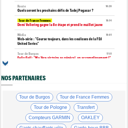
Route
18:28
Quels seront les prochains défis de Tadej Pogacar ?
Tour de France Femmes
18:14
Demi Vollering gagne la 8e étape et prend le maillot jaune
Média
18:01
Web-série : "Course toujours, dans les coulisses de la FDJ
United Series"
Tour de Burgos
17:51
Felix Gall : "Ma 1ère victoire au général, un accomplissement !"
Route
17:37
Robert Gesink : "Le cyclisme moderne est beaucoup plus
NOS PARTENAIRES
propre..."
Tour de Pologne
17:16
Joao Almeida a dû abandonner après une chute
Tour de Burgos
Tour de France Femmes
Tour de Burgos
16:57
Nouveau coup d'arrêt pour Jarno Widar, contraint à l'abandon
Tour de Pologne
Transfert
Tour de Pologne
16:38
Compteurs GARMIN
OAKLEY
Louis Barré remporte la 6e étape et prend la 2e place du
général
Gants chauffants vélo
Garde-boue BBB