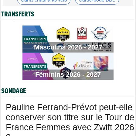
Média
16:36
Casque ABUS
Jeu de Vélo
Les vidéos cyclisme sont sur Dailymotion : Cyclism'Actu TV
TRANSFERTS
Brassard Fréquence Cardiaque
Tour de Burgos
16:33
Giulio Pellizzari la 5e et dernière étape, Gall le général final !
Tour de France Femmes
15:53
TRANSFERTS
Reusser : "On s'est trop regardées... c'était stupide"
Masculins 2026 - 2027
Tour de France Femmes
15:35
Lilan Calmejane: "Ferrand-Prévot nous raconte des salades…"
TRANSFERTS
Route
15:22
Un coureur de 16 ans touché à la moelle épinière suite à un
Féminins 2026 - 2027
accident
Tour de France Femmes
14:59
SONDAGE
La peloton du Tour Femmes... 21 abandons
Pauline Ferrand-Prévot peut-elle
conserver son titre sur le Tour de
France Femmes avec Zwift 2026