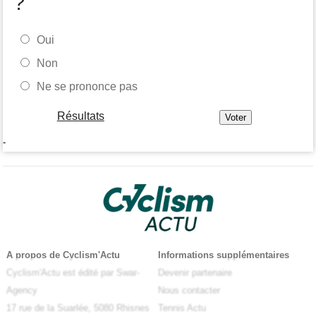
?
Oui
Non
Ne se prononce pas
Résultats
-
A propos de Cyclism'Actu
Informations supplémentaires
Cyclism'Actu est édité par Swar-
Devenir partenaire
Agency
Nous contacter
17 rue de la Suarlée, 5080 Rhisnes
Tennis Actu