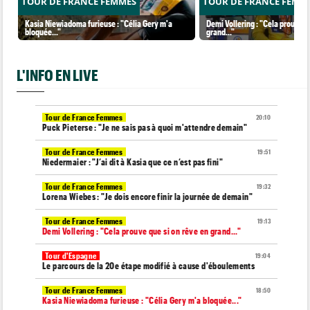
TOUR DE FRANCE FEMMES
TOUR DE FRANCE FEMM
Kasia Niewiadoma furieuse : "Célia Gery m'a
Demi Vollering : "Cela prouve q
bloquée..."
grand..."
L'INFO EN LIVE
Tour de France Femmes
20:10
Puck Pieterse : "Je ne sais pas à quoi m'attendre demain"
Tour de France Femmes
19:51
Niedermaier : "J’ai dit à Kasia que ce n’est pas fini"
Tour de France Femmes
19:32
Lorena Wiebes : "Je dois encore finir la journée de demain"
Tour de France Femmes
19:13
Demi Vollering : "Cela prouve que si on rêve en grand..."
Tour d'Espagne
19:04
Le parcours de la 20e étape modifié à cause d'éboulements
Tour de France Femmes
18:50
Kasia Niewiadoma furieuse : "Célia Gery m'a bloquée..."