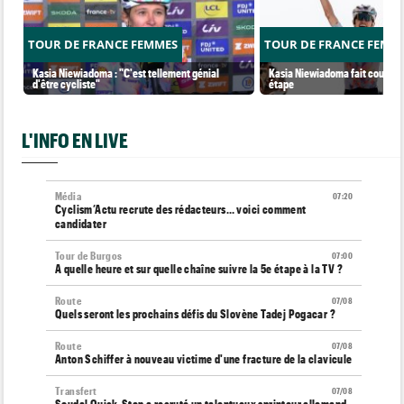
TOUR DE FRANCE FEMMES
TOUR DE FRANCE FEMM
Kasia Niewiadoma : "C'est tellement génial
Kasia Niewiadoma fait coup dou
d'être cycliste"
étape
L'INFO EN LIVE
Média
07:20
Cyclism’Actu recrute des rédacteurs… voici comment
candidater
Tour de Burgos
07:00
A quelle heure et sur quelle chaîne suivre la 5e étape à la TV ?
Route
07/08
Quels seront les prochains défis du Slovène Tadej Pogacar ?
Route
07/08
Anton Schiffer à nouveau victime d'une fracture de la clavicule
Transfert
07/08
Soudal Quick-Step a recruté un talentueux sprinteur allemand