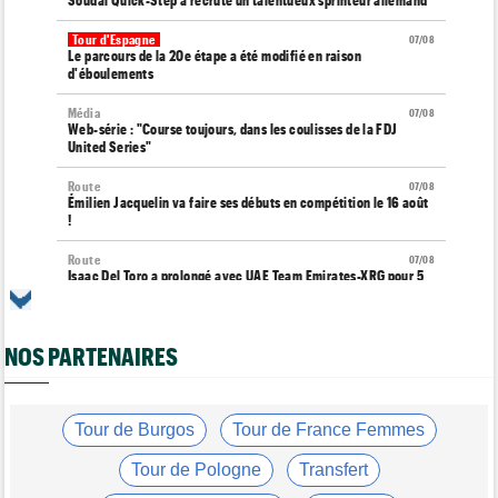
Tour d'Espagne
07/08
Le parcours de la 20e étape a été modifié en raison
d'éboulements
Média
07/08
Web-série : "Course toujours, dans les coulisses de la FDJ
United Series"
Route
07/08
Émilien Jacquelin va faire ses débuts en compétition le 16 août
!
Route
07/08
Isaac Del Toro a prolongé avec UAE Team Emirates-XRG pour 5
ans !
Route
07/08
Gesink : "Quand je suis passé pro, le dopage était monnaie
NOS PARTENAIRES
courante"
Transfert
07/08
Le Mercato vélo est ouvert... toutes les dernières infos et
Tour de Burgos
Tour de France Femmes
rumeurs
Tour de Pologne
Transfert
Transfert
07/08
Lotto-Intermarché fait passer pro trois jeunes de sa formation