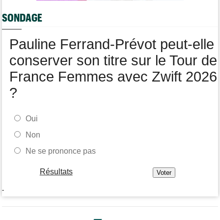
Média
07/08
SONDAGE
Web-série : "Course toujours, dans les coulisses de la FDJ
United Series"
Pauline Ferrand-Prévot peut-elle
conserver son titre sur le Tour de
France Femmes avec Zwift 2026
?
Oui
Non
Ne se prononce pas
Résultats
-