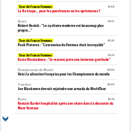
Tour de France Femmes
10:08
La 8e étape… pour les puncheuses ou les sprinteuses ?
Route
09:57
Robert Gesink : "Le cyclisme moderne est beaucoup plus
propre..."
Tour de France Femmes
09:38
Puck Pieterse : "L’ascension du Ventoux était incroyable"
Tour de France Femmes
09:19
Kasia Niewiadoma : "Je ressens juste une immense gratitude"
Championnats du Monde
09:00
Voici la sélection française pour les Championnats du monde
Transfert
08:40
Joe Blackmore devrait rejoindre une armada du WorldTour
Route
08:35
Romain Bardet hospitalisé après une chute dans la descente du
Mont Ventoux
Tour de France Femmes
08:20
Horaires et chaînes… La diffusion TV de la 8e étape du Tour