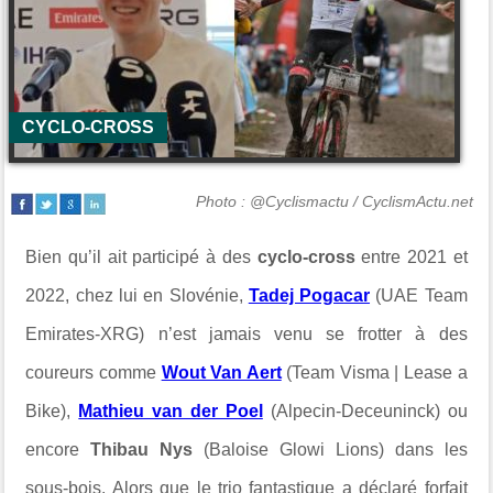
CYCLO-CROSS
Photo : @Cyclismactu / CyclismActu.net
Bien qu’il ait participé à des
cyclo-cross
entre 2021 et
2022, chez lui en Slovénie,
Tadej Pogacar
(UAE Team
Emirates-XRG) n’est jamais venu se frotter à des
coureurs comme
Wout Van Aert
(Team Visma | Lease a
Bike),
Mathieu van der Poel
(Alpecin-Deceuninck) ou
encore
Thibau Nys
(Baloise Glowi Lions) dans les
sous-bois. Alors que le trio fantastique a déclaré forfait