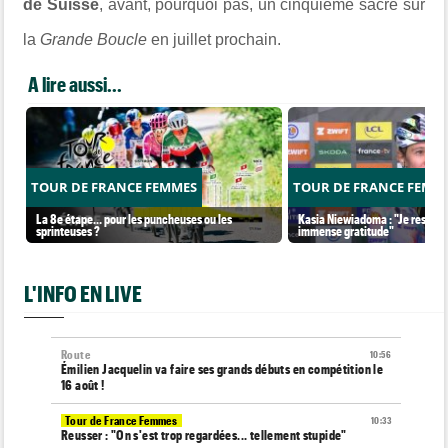
de Suisse
, avant, pourquoi pas, un cinquième sacre sur
la
Grande Boucle
en juillet prochain.
A lire aussi...
TOUR DE FRANCE FEMMES
TOUR DE FRANCE FEMM
La 8e étape… pour les puncheuses ou les
Kasia Niewiadoma : "Je ressens
sprinteuses ?
immense gratitude"
L'INFO EN LIVE
Route
10:56
Émilien Jacquelin va faire ses grands débuts en compétition le
16 août !
Tour de France Femmes
10:33
Reusser : "On s'est trop regardées... tellement stupide"