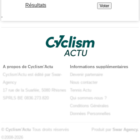
Résultats
-
A propos de Cyclism'Actu
Informations supplémentaires
Cyclism'Actu est édité par Swar-
Devenir partenaire
Agency
Nous contacter
17 rue de la Suarlée, 5080 Rhisnes
Tennis Actu
SPRLS BE 0836.273.820
Qui sommes-nous ?
Conditions Générales
Données Personnelles
© Cyclism'Actu
Tous droits réservés
Produit par
Swar Agency
.
©2008-2026