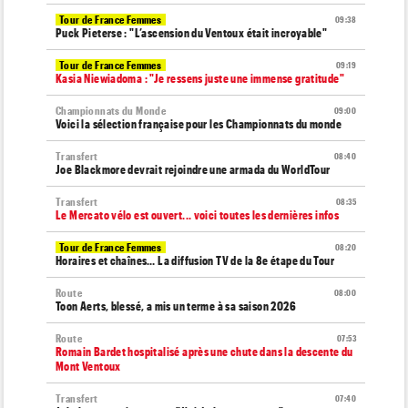
Tour de France Femmes
09:38
Puck Pieterse : "L’ascension du Ventoux était incroyable"
Tour de France Femmes
09:19
Kasia Niewiadoma : "Je ressens juste une immense gratitude"
Championnats du Monde
09:00
Voici la sélection française pour les Championnats du monde
Transfert
08:40
Joe Blackmore devrait rejoindre une armada du WorldTour
Transfert
08:35
Le Mercato vélo est ouvert... voici toutes les dernières infos
Tour de France Femmes
08:20
Horaires et chaînes… La diffusion TV de la 8e étape du Tour
Route
08:00
Toon Aerts, blessé, a mis un terme à sa saison 2026
Route
07:53
Romain Bardet hospitalisé après une chute dans la descente du
Mont Ventoux
Transfert
07:40