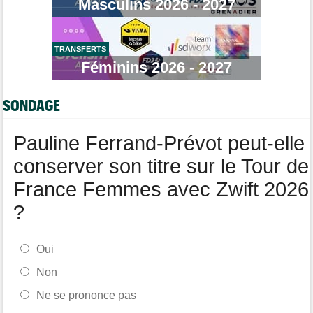
Masculins 2026 - 2027
!
Route
07/08
Isaac Del Toro a prolongé avec UAE Team Emirates-XRG pour 5
ans !
TRANSFERTS
Féminins 2026 - 2027
Transfert
07/08
Lotto-Intermarché fait passer pro trois jeunes de sa formation
SONDAGE
Tour de Burgos
07/08
Matthew Brennan : "Je me suis retrouvé un peu trop loin…"
Pauline Ferrand-Prévot peut-elle
conserver son titre sur le Tour de
France Femmes avec Zwift 2026
?
Oui
Non
Ne se prononce pas