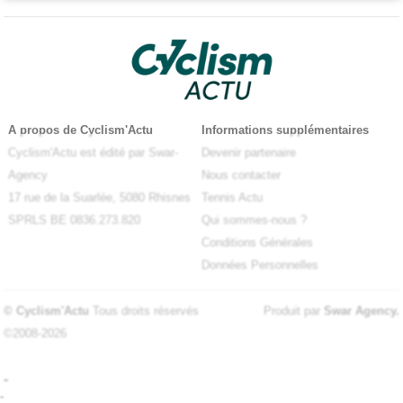
A propos de Cyclism'Actu
Informations supplémentaires
Cyclism'Actu est édité par Swar-
Devenir partenaire
Agency
Nous contacter
17 rue de la Suarlée, 5080 Rhisnes
Tennis Actu
SPRLS BE 0836.273.820
Qui sommes-nous ?
Conditions Générales
Données Personnelles
© Cyclism'Actu
Tous droits réservés
Produit par
Swar Agency
.
©2008-2026
-
-