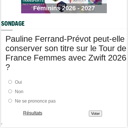
Le parcours de la 20e étape modifié à cause d'éboulements
TRANSFERTS
Féminins 2026 - 2027
Route
08/08
Quels seront les prochains défis de Tadej Pogacar ?
SONDAGE
Pauline Ferrand-Prévot peut-elle
conserver son titre sur le Tour de
France Femmes avec Zwift 2026
?
Oui
Non
Ne se prononce pas
Résultats
-