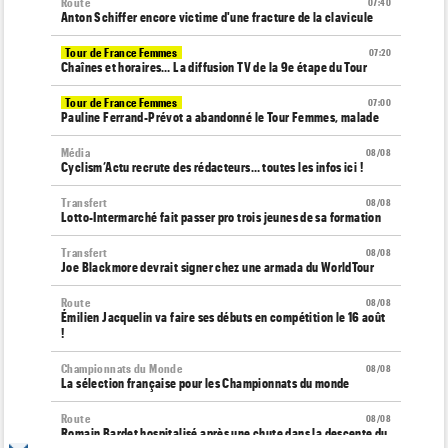
Route
07:40
Anton Schiffer encore victime d'une fracture de la clavicule
Tour de France Femmes
07:20
Chaînes et horaires… La diffusion TV de la 9e étape du Tour
Tour de France Femmes
07:00
Pauline Ferrand-Prévot a abandonné le Tour Femmes, malade
Média
08/08
Cyclism’Actu recrute des rédacteurs… toutes les infos ici !
Transfert
08/08
Lotto-Intermarché fait passer pro trois jeunes de sa formation
Transfert
08/08
Joe Blackmore devrait signer chez une armada du WorldTour
Route
08/08
Émilien Jacquelin va faire ses débuts en compétition le 16 août
!
Championnats du Monde
08/08
La sélection française pour les Championnats du monde
Route
08/08
Romain Bardet hospitalisé après une chute dans la descente du