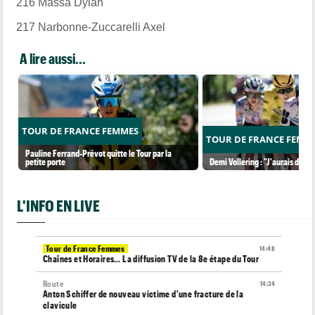
216
Massa Dylan
217
Narbonne-Zuccarelli Axel
A lire aussi...
TOUR DE FRANCE FEMMES
TOUR DE FRANCE FEMM
Pauline Ferrand-Prévot quitte le Tour par la
petite porte
Demi Vollering : "J'aurais dû ess
L'INFO EN LIVE
Tour de France Femmes
14:48
Chaînes et Horaires… La diffusion TV de la 8e étape du Tour
Route
14:34
Anton Schiffer de nouveau victime d'une fracture de la
clavicule