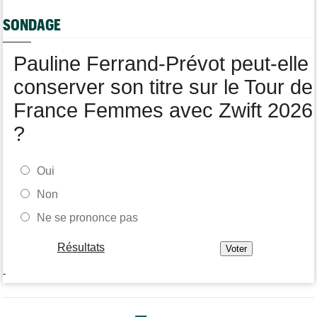
Joe Blackmore devrait rejoindre une armada du WorldTour
SONDAGE
Route
08:35
Romain Bardet hospitalisé après une chute dans la descente du
Mont Ventoux
Pauline Ferrand-Prévot peut-elle
conserver son titre sur le Tour de
France Femmes avec Zwift 2026
?
Oui
Non
Ne se prononce pas
Résultats
-