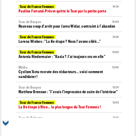
Tour de France Femmes
14:19
Pauline Ferrand-Prévot quitte le Tour par la petite porte
Tour de Burgos
14:05
Nouveau coup d'arrêt pour Jarno Widar, contraint à l'abandon
Tour de France Femmes
13:29
Lorena Wiebes : "La 8e étape ? Nous l'avons ciblé..."
Tour de France Femmes
13:09
Antonia Niedermaier : "Kasia ? J’ai toujours cru en elle"
Média
12:46
Cyclism’Actu recrute des rédacteurs… voici comment
candidater !
Tour de Burgos
12:24
Matthew Brennan : "J'avais l'impression de cuire de l'intérieur"
Tour de France Femmes
12:05
La 8e étape à Nice… la plus longue du Tour Femmes !
Tour de Pologne
11:50
Jan Christen : "J'aurais aussi pu gagner au sprint..."
Transfert
11:28