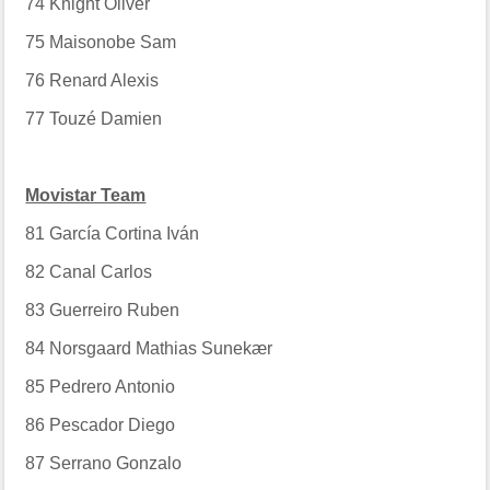
74
Knight Oliver
75
Maisonobe Sam
76
Renard Alexis
77
Touzé Damien
Movistar Team
81
García Cortina Iván
82
Canal Carlos
83
Guerreiro Ruben
84
Norsgaard Mathias Sunekær
85
Pedrero Antonio
86
Pescador Diego
87
Serrano Gonzalo