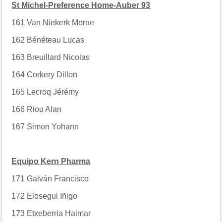
St Michel-Preference Home-Auber 93
161
Van Niekerk Morne
162
Bénéteau Lucas
163
Breuillard Nicolas
164
Corkery Dillon
165
Lecroq Jérémy
166
Riou Alan
167
Simon Yohann
Equipo Kern Pharma
171
Galván Francisco
172
Elosegui Iñigo
173
Etxeberria Haimar