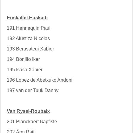
Euskaltel-Euskadi
191
Hennequin Paul
192
Alustiza Nicolas
193
Berasategi Xabier
194
Bonillo Iker
195
Isasa Xabier
196
Lopez de Abetxuko Andoni
197
van der Tuuk Danny
Van Rysel-Roubaix
201
Planckaert Baptiste
202
Ärm Rait