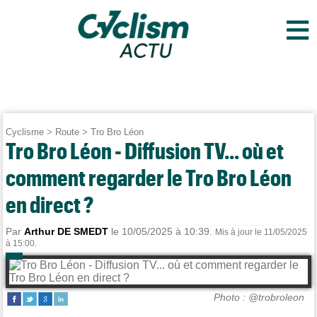
≡
Cyclisme
>
Route
>
Tro Bro Léon
Tro Bro Léon - Diffusion TV... où et
comment regarder le Tro Bro Léon
en direct ?
Par
Arthur DE SMEDT
le 10/05/2025 à 10:39.
Mis à jour le 11/05/2025
à 15:00.
Photo : @trobroleon