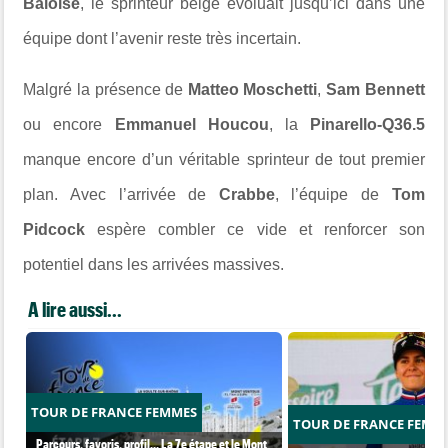
Baloise
, le sprinteur belge évoluait jusqu’ici dans une
équipe dont l’avenir reste très incertain.
Malgré la présence de
Matteo Moschetti
,
Sam Bennett
ou encore
Emmanuel Houcou
, la
Pinarello-Q36.5
manque encore d’un véritable sprinteur de tout premier
plan. Avec l’arrivée de
Crabbe
, l’équipe de
Tom
Pidcock
espère combler ce vide et renforcer son
potentiel dans les arrivées massives.
A lire aussi...
TOUR DE FRANCE FEMMES
TOUR DE FRANCE FEMM
Parcours, favoris, profil… La 7e étape et le Mont