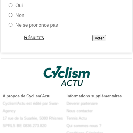
Oui
Non
Ne se prononce pas
Résultats
-
A propos de Cyclism'Actu
Informations supplémentaires
Cyclism'Actu est édité par Swar-
Devenir partenaire
Agency
Nous contacter
17 rue de la Suarlée, 5080 Rhisnes
Tennis Actu
SPRLS BE 0836.273.820
Qui sommes-nous ?