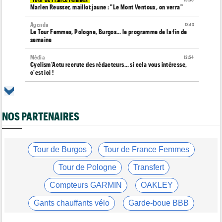
13:36
Marlen Reusser, maillot jaune : "Le Mont Ventoux, on verra"
Agenda
13:13
Le Tour Femmes, Pologne, Burgos… le programme de la fin de
semaine
Média
12:54
Cyclism’Actu recrute des rédacteurs… si cela vous intéresse,
c'est ici !
Route
12:34
Quels seront les prochains défis du champion du monde Tadej
Pogacar ?
NOS PARTENAIRES
Tour de France Femmes
12:12
Parcours, favoris, profil… La 7e étape et le Mont Ventoux !
Route
Tour de Burgos
Tour de France Femmes
11:49
Anton Schiffer victime d'une fracture pour la 2e fois en 2 mois !
Tour de Pologne
Transfert
Route
11:29
Gesink : "Quand j'ai intégré le peloton, le dopage était monnaie
Compteurs GARMIN
OAKLEY
courante"
Gants chauffants vélo
Garde-boue BBB
Tour de France Femmes
11:12
Le Court-Pienaar : "J’étais à la limite de mes forces..."
Casque ABUS
Jeu de Vélo