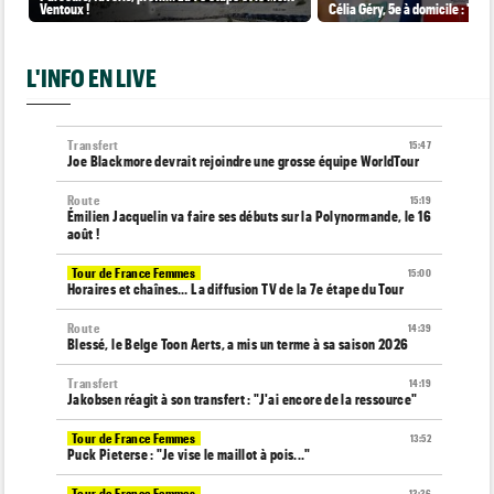
Ventoux !
Célia Géry, 5e à domicile : "J'ai
L'INFO EN LIVE
Transfert
15:47
Joe Blackmore devrait rejoindre une grosse équipe WorldTour
Route
15:19
Émilien Jacquelin va faire ses débuts sur la Polynormande, le 16
août !
Tour de France Femmes
15:00
Horaires et chaînes… La diffusion TV de la 7e étape du Tour
Route
14:39
Blessé, le Belge Toon Aerts, a mis un terme à sa saison 2026
Transfert
14:19
Jakobsen réagit à son transfert : "J'ai encore de la ressource"
Tour de France Femmes
13:52
Puck Pieterse : "Je vise le maillot à pois..."
Tour de France Femmes