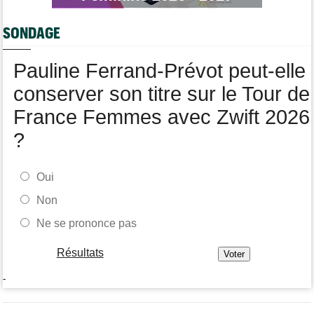
Soudal Quick-Step a recruté un talentueux sprinteur allemand
Média
07/08
SONDAGE
Web-série : "Course toujours, dans les coulisses de la FDJ
United Series"
Pauline Ferrand-Prévot peut-elle
conserver son titre sur le Tour de
France Femmes avec Zwift 2026
?
Oui
Non
Ne se prononce pas
Résultats
-