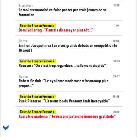
Transfert
11:28
Lotto-Intermarché va faire passer pro trois jeunes de sa
formation
Tour de France Femmes
11:04
Demi Vollering : "J'aurais dû essayer plus tôt..."
Route
10:56
Émilien Jacquelin va faire ses grands débuts en compétition le
16 août !
Tour de France Femmes
10:33
Reusser : "On s'est trop regardées... tellement stupide"
Route
09:57
Robert Gesink : "Le cyclisme moderne est beaucoup plus
propre..."
Tour de France Femmes
09:38
Puck Pieterse : "L’ascension du Ventoux était incroyable"
Tour de France Femmes
09:19
Kasia Niewiadoma : "Je ressens juste une immense gratitude"
Championnats du Monde
09:00
Voici la sélection française pour les Championnats du monde