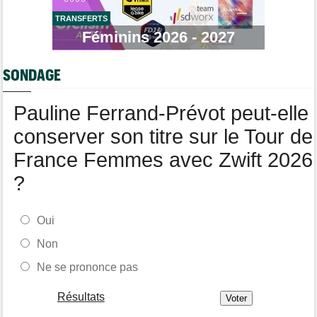
Route
07/08
Gesink : "Quand je suis passé pro, le dopage était monnaie
TRANSFERTS
courante"
Féminins 2026 - 2027
Transfert
07/08
Lotto-Intermarché fait passer pro trois jeunes de sa formation
SONDAGE
Tour de Burgos
07/08
Matthew Brennan : "Je me suis retrouvé un peu trop loin…"
Pauline Ferrand-Prévot peut-elle
conserver son titre sur le Tour de
France Femmes avec Zwift 2026
?
Oui
Non
Ne se prononce pas
Résultats