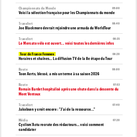
Championnats du Monde
09:00
Voici la sélection française pour les Championnats du monde
Transfert
08:40
Joe Blackmore devrait rejoindre une armada du WorldTour
Transfert
08:35
Le Mercato vélo est ouvert... voici toutes les dernières infos
Tour de France Femmes
08:20
Horaires et chaînes… La diffusion TV de la 8e étape du Tour
Route
08:00
Toon Aerts, blessé, a mis un terme à sa saison 2026
Route
07:53
Romain Bardet hospitalisé après une chute dans la descente du
Mont Ventoux
Transfert
07:40
Jakobsen y croit encore : "J'ai de la ressource..."
Média
07:20
Cyclism’Actu recrute des rédacteurs… voici comment
candidater