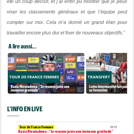
été un coup décisif, et j’ai enfin pu montrer que je peux
viser les classements généraux et que l’équipe peut
compter sur moi. Cela m’a donné un grand élan pour
travailler encore plus dur et fixer de nouveaux objectifs."
A lire aussi...
TOUR DE FRANCE FEMMES
TRANSFERT
Kasia Niewiadoma : "Je ressens juste une
Lotto-Intermarché fait passer p
immense gratitude"
sa formation
L'INFO EN LIVE
Tour de France Femmes
09:19
Kasia Niewiadoma : "Je ressens juste une immense gratitude"