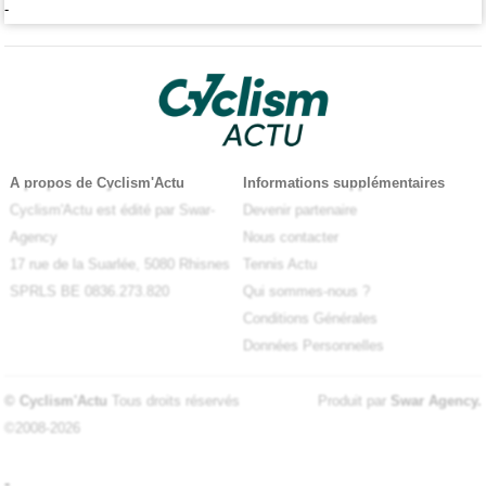
-
A propos de Cyclism'Actu
Informations supplémentaires
Cyclism'Actu est édité par Swar-
Devenir partenaire
Agency
Nous contacter
17 rue de la Suarlée, 5080 Rhisnes
Tennis Actu
SPRLS BE 0836.273.820
Qui sommes-nous ?
Conditions Générales
Données Personnelles
© Cyclism'Actu
Tous droits réservés
Produit par
Swar Agency
.
©2008-2026
-