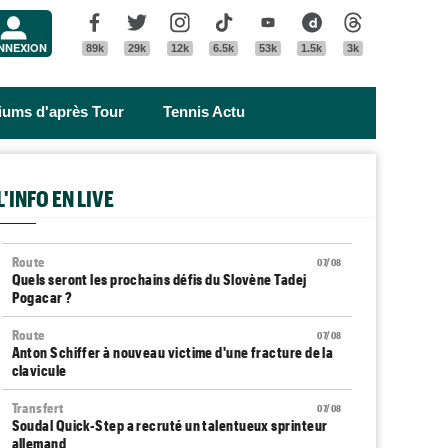
Menu
Facebook
Twitter
Instagram
Tik Tok
Youtube
Dailymotion
Threads
NNEXION
89k
29k
12k
6.5k
53k
1.5k
3k
riums d'après Tour
Tennis Actu
L'INFO EN LIVE
Route
07/08
Quels seront les prochains défis du Slovène Tadej
Pogacar ?
Route
07/08
Anton Schiffer à nouveau victime d'une fracture de la
clavicule
Transfert
07/08
Soudal Quick-Step a recruté un talentueux sprinteur
allemand