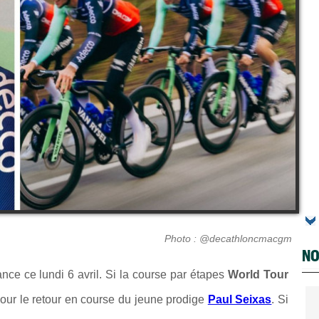
Photo : @decathloncmacgm
NO
ance ce lundi 6 avril. Si la course par étapes
World Tour
pour le retour en course du jeune prodige
Paul Seixas
. Si