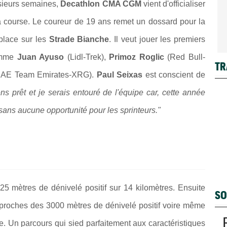
lusieurs semaines,
Decathlon CMA CGM
vient d'officialiser
la course. Le coureur de 19 ans remet un dossard pour la
place sur les
Strade Bianche
. Il veut jouer les premiers
mme
Juan Ayuso
(Lidl-Trek),
Primoz Roglic
(Red Bull-
TR
AE Team Emirates-XRG).
Paul Seixas
est conscient de
s prêt et je serais entouré de l'équipe car, cette année
sans aucune opportunité pour les sprinteurs."
225 mètres de dénivelé positif sur 14 kilomètres. Ensuite
SO
 proches des 3000 mètres de dénivelé positif voire même
. Un parcours qui sied parfaitement aux caractéristiques