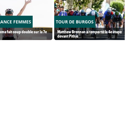
RANCE FEMMES
TOUR DE BURGOS
ma fait coup double sur la 7e
Matthew Brennan a remporté la 4e étape
devant Pithie