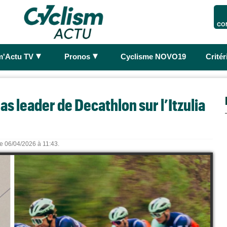
CO
►
►
m'Actu TV
Pronos
Cyclisme NOVO19
Crité
as leader de Decathlon sur l’Itzulia
le 06/04/2026 à 11:43.