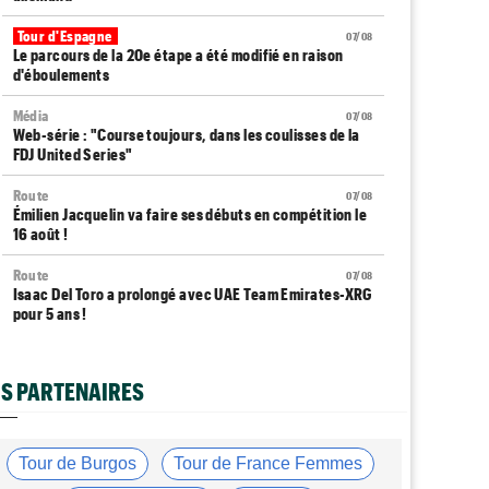
Tour d'Espagne
07/08
Le parcours de la 20e étape a été modifié en raison
d'éboulements
Média
07/08
Web-série : "Course toujours, dans les coulisses de la
FDJ United Series"
Route
07/08
Émilien Jacquelin va faire ses débuts en compétition le
16 août !
Route
07/08
Isaac Del Toro a prolongé avec UAE Team Emirates-XRG
pour 5 ans !
Route
07/08
Gesink : "Quand je suis passé pro, le dopage était
S PARTENAIRES
monnaie courante"
Transfert
07/08
Le Mercato vélo est ouvert... toutes les dernières infos
Tour de Burgos
Tour de France Femmes
et rumeurs