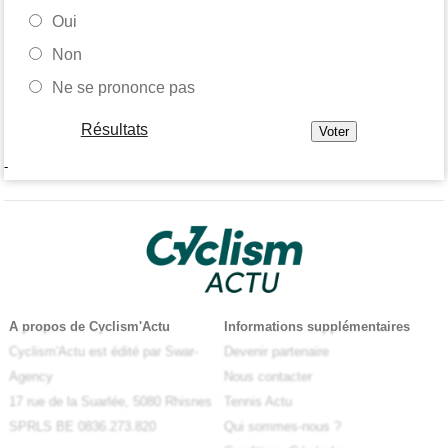
Oui
Non
Ne se prononce pas
Résultats
-
A propos de Cyclism'Actu
Informations supplémentaires
Cyclism'Actu est édité par Swar-
Devenir partenaire
Agency
Nous contacter
17 rue de la Suarlée, 5080 Rhisnes
Tennis Actu
SPRLS BE 0836.273.820
Qui sommes-nous ?