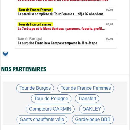
Tour de France Femmes
06/08
La startlist complète du Tour Femmes... déjà 16 abandons
Tour de France Femmes
06/08
La 7e étape et le Mont Ventoux : parcours, favoris, profil…
Tour du Portugal
06/08
La surprise Francisco Campos remporte la 1ère étape
Tour de Pologne
06/08
Bart Lemmen : "J'attendais cette 1ère victoire depuis
longtemps"
NOS PARTENAIRES
Tour de France Femmes
06/08
Marlen Reusser : "Le Mont Ventoux... on verra"
Tour de France Femmes
Tour de Burgos
Tour de France Femmes
06/08
Kim Le Court Pienaar : "La course a été complètement folle"
Tour de Pologne
Transfert
Route
06/08
Isaac Del Toro prolonge avec UAE Team Emirates-XRG jusqu'en
Compteurs GARMIN
OAKLEY
2031
Gants chauffants vélo
Garde-boue BBB
Tour de Burgos
06/08
Felix Gall : "J’espère conserver ce maillot de leader"
Casque ABUS
Jeu de Vélo