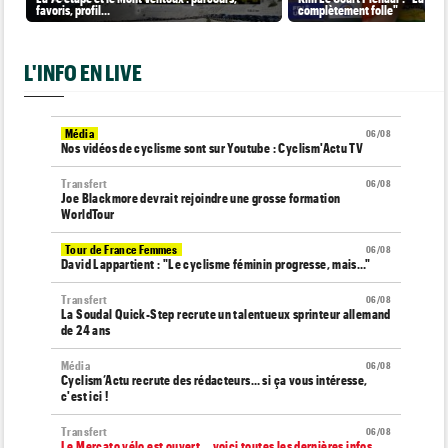
favoris, profil…
complètement folle"
L'INFO EN LIVE
Média
06/08
Nos vidéos de cyclisme sont sur Youtube : Cyclism'Actu TV
Transfert
06/08
Joe Blackmore devrait rejoindre une grosse formation
WorldTour
Tour de France Femmes
06/08
David Lappartient : "Le cyclisme féminin progresse, mais…"
Transfert
06/08
La Soudal Quick-Step recrute un talentueux sprinteur allemand
de 24 ans
Média
06/08
Cyclism’Actu recrute des rédacteurs… si ça vous intéresse,
c'est ici !
Transfert
06/08
Le Mercato vélo est ouvert... voici toutes les dernières infos