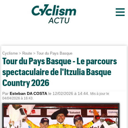
≡
Cyclisme
>
Route
>
Tour du Pays Basque
Tour du Pays Basque - Le parcours
spectaculaire de l'Itzulia Basque
Country 2026
Par
Esteban DA COSTA
le 12/02/2026 à 14:44.
Mis à jour le
04/04/2026 à 16:43.