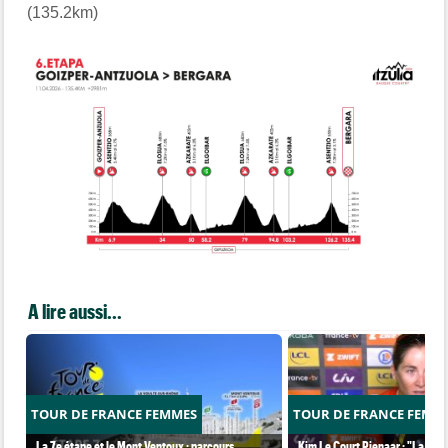
(135.2km)
A lire aussi...
TOUR DE FRANCE FEMMES
TOUR DE FRANCE FEMM
La 7e étape et le Mont Ventoux : parcours,
Kim Le Court Pienaar : "La cour