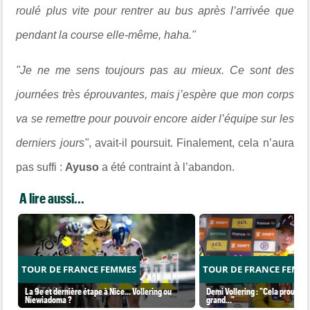
roulé plus vite pour rentrer au bus après l’arrivée que
pendant la course elle-même, haha."
"Je ne me sens toujours pas au mieux. Ce sont des
journées très éprouvantes, mais j’espère que mon corps
va se remettre pour pouvoir encore aider l’équipe sur les
derniers jours"
, avait-il poursuit. Finalement, cela n’aura
pas suffi :
Ayuso
a été contraint à l’abandon.
A lire aussi...
TOUR DE FRANCE FEMMES
TOUR DE FRANCE FEMM
La 9e et dernière étape à Nice... Vollering ou
Demi Vollering : "Cela prouve q
Niewiadoma ?
grand..."