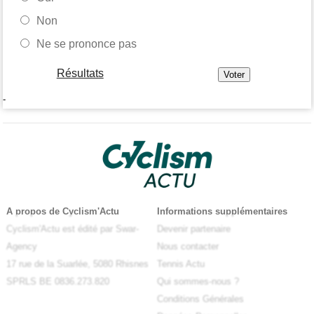
Non
Ne se prononce pas
Résultats
-
A propos de Cyclism'Actu
Informations supplémentaires
Cyclism'Actu est édité par Swar-
Devenir partenaire
Agency
Nous contacter
17 rue de la Suarlée, 5080 Rhisnes
Tennis Actu
SPRLS BE 0836.273.820
Qui sommes-nous ?
Conditions Générales