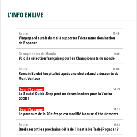
L'INFO EN LIVE
Route
15:49
Vingegaard aurait du mal à supporter l'écrasante domination
de Pogacar...
Championnats du Monde
15:30
Voici la sélection française pour les Championnats du monde
Route
15:08
Romain Bardet hospitalisé après une chute dans la descente du
Mont Ventoux
Tour d'Espagne
14:53
La Soudal Quick-Step perd un de ses leaders pour la Vuelta
2026 !
Tour d'Espagne
14:31
Le parcours de la 20e étape est modifié à cause d'éboulements
Route
14:13
Quels seront les prochains défis de l'insatiable Tadej Pogacar ?