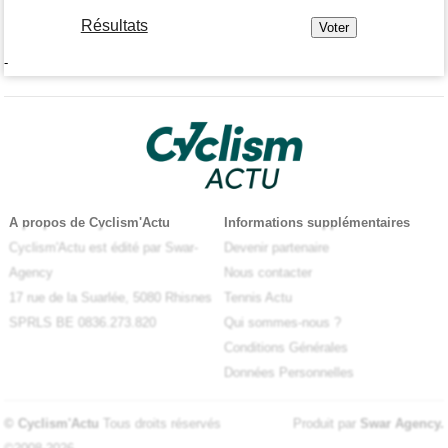
Résultats
-
A propos de Cyclism'Actu
Informations supplémentaires
Cyclism'Actu est édité par Swar-
Devenir partenaire
Agency
Nous contacter
17 rue de la Suarlée, 5080 Rhisnes
Tennis Actu
SPRLS BE 0836.273.820
Qui sommes-nous ?
Conditions Générales
Données Personnelles
© Cyclism'Actu
Tous droits réservés
Produit par
Swar Agency
.