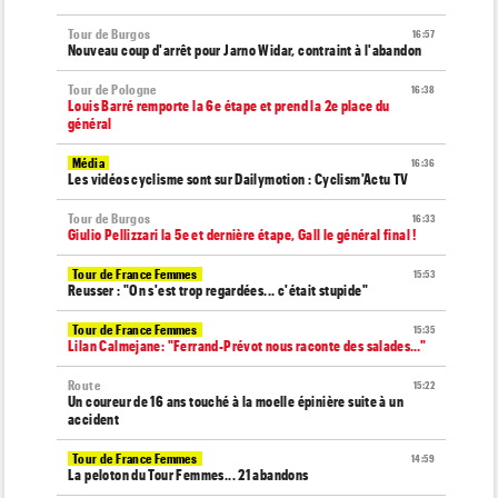
Tour de Burgos
16:57
Nouveau coup d'arrêt pour Jarno Widar, contraint à l'abandon
Tour de Pologne
16:38
Louis Barré remporte la 6e étape et prend la 2e place du
général
Média
16:36
Les vidéos cyclisme sont sur Dailymotion : Cyclism'Actu TV
Tour de Burgos
16:33
Giulio Pellizzari la 5e et dernière étape, Gall le général final !
Tour de France Femmes
15:53
Reusser : "On s'est trop regardées... c'était stupide"
Tour de France Femmes
15:35
Lilan Calmejane: "Ferrand-Prévot nous raconte des salades…"
Route
15:22
Un coureur de 16 ans touché à la moelle épinière suite à un
accident
Tour de France Femmes
14:59
La peloton du Tour Femmes... 21 abandons