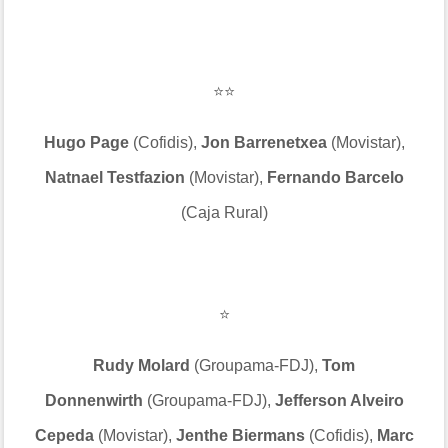
⭐⭐
Hugo Page
(Cofidis),
Jon Barrenetxea
(Movistar),
Natnael Testfazion
(Movistar),
Fernando Barcelo
(Caja Rural)
⭐
Rudy Molard
(Groupama-FDJ),
Tom
Donnenwirth
(Groupama-FDJ),
Jefferson Alveiro
Cepeda
(Movistar),
Jenthe Biermans
(Cofidis),
Marc