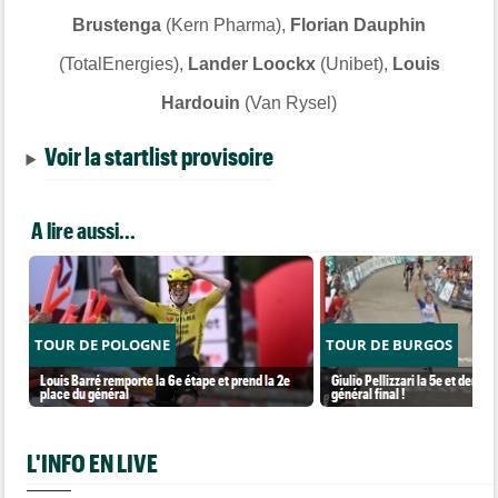
Brustenga
(Kern Pharma),
Florian Dauphin
(TotalEnergies),
Lander Loockx
(Unibet),
Louis
Hardouin
(Van Rysel)
Voir la startlist provisoire
A lire aussi...
TOUR DE POLOGNE
TOUR DE BURGOS
Louis Barré remporte la 6e étape et prend la 2e
Giulio Pellizzari la 5e et derniè
place du général
général final !
L'INFO EN LIVE