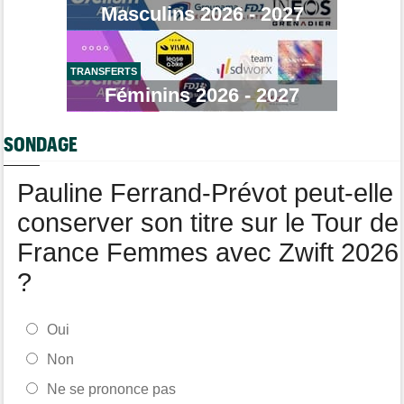
Masculins 2026 - 2027
Jan Christen : "J'aurais aussi pu gagner au sprint..."
Transfert
11:28
Lotto-Intermarché va faire passer pro trois jeunes de sa
formation
TRANSFERTS
Féminins 2026 - 2027
Tour de France Femmes
11:04
Demi Vollering : "J'aurais dû essayer plus tôt..."
SONDAGE
Route
10:56
Émilien Jacquelin va faire ses grands débuts en compétition le
16 août !
Pauline Ferrand-Prévot peut-elle
conserver son titre sur le Tour de
France Femmes avec Zwift 2026
?
Oui
Non
Ne se prononce pas