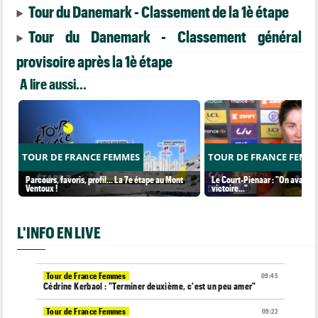
Tour du Danemark - Classement de la 1è étape
Tour du Danemark - Classement général
provisoire après la 1è étape
A lire aussi...
TOUR DE FRANCE FEMMES
TOUR DE FRANCE FEMM
Parcours, favoris, profil… La 7e étape au Mont
Le Court-Pienaar : "On avait be
Ventoux !
victoire..."
L'INFO EN LIVE
Tour de France Femmes
09:45
Cédrine Kerbaol : "Terminer deuxième, c'est un peu amer"
Tour de France Femmes
09:22