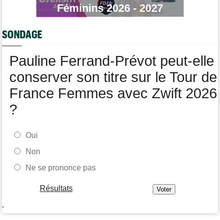
Féminins 2026 - 2027
Tour de France Femmes
06/08
Marlen Reusser : "Le Mont Ventoux... on verra"
SONDAGE
Route
06/08
Isaac Del Toro prolonge avec UAE Team Emirates-XRG jusqu'en
2031
Pauline Ferrand-Prévot peut-elle
conserver son titre sur le Tour de
France Femmes avec Zwift 2026
?
Oui
Non
Ne se prononce pas
Résultats
-