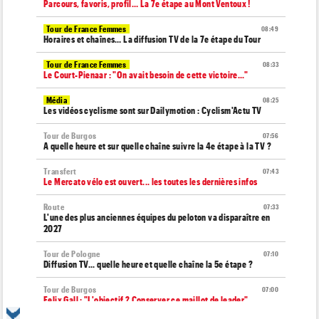
Parcours, favoris, profil… La 7e étape au Mont Ventoux !
Tour de France Femmes
08:49
Horaires et chaînes… La diffusion TV de la 7e étape du Tour
Tour de France Femmes
08:33
Le Court-Pienaar : "On avait besoin de cette victoire..."
Média
08:25
Les vidéos cyclisme sont sur Dailymotion : Cyclism'Actu TV
Tour de Burgos
07:56
A quelle heure et sur quelle chaîne suivre la 4e étape à la TV ?
Transfert
07:43
Le Mercato vélo est ouvert... les toutes les dernières infos
Route
07:33
L'une des plus anciennes équipes du peloton va disparaître en
2027
Tour de Pologne
07:10
Diffusion TV... quelle heure et quelle chaîne la 5e étape ?
Tour de Burgos
07:00
Felix Gall : "L'objectif ? Conserver ce maillot de leader"